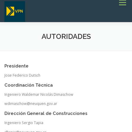
Saltar
Menú
al
contenido
INICIO
ESTADO DE RUTAS
LICITACIONES
NOTICIAS
CONCURSOS
INSTITUCIONAL
AUTORIDADES
SERVICIOS
GALERÍA
TERMINOS DE REFERENCIA GENERALES- OBRAS VIALES
Presidente
Jose Federico Dutsch
Coordinación Técnica
Ingeniero Waldemar Nicolás Dimaschow
wdimaschow@neuquen.gov.ar
Dirección General de Construcciones
Ingeniero Sergio Tapia