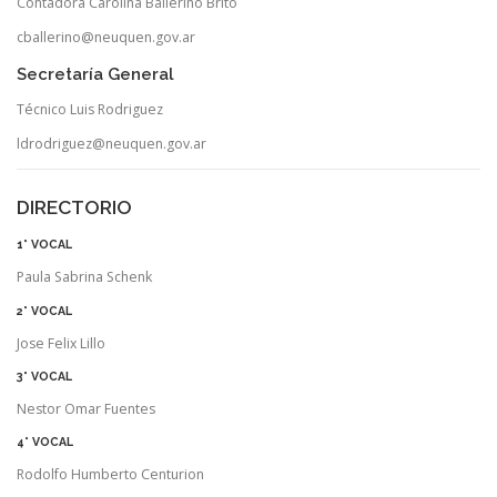
Contadora Carolina Ballerino Brito
cballerino@neuquen.gov.ar
Secretaría General
Técnico Luis Rodriguez
ldrodriguez@neuquen.gov.ar
DIRECTORIO
1° VOCAL
Paula Sabrina Schenk
2° VOCAL
Jose Felix Lillo
3° VOCAL
Nestor Omar Fuentes
4° VOCAL
Rodolfo Humberto Centurion