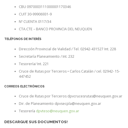
CBU 0970003111000001170346
CUIT 30-99906931-9
Nº CUENTA 0117/34
CTA.CTE – BANCO PROVINCIA DEL NEUQUEN
TELÉFONOS DE INTERÉS
Dirección Provincial de Vialidad / Tel. 02942-431527 Int. 228
Secretaría Planeamiento / Int. 232
Tesorería/ Int. 221
Cruce de Rutas por Terceros • Carlos Catalán / cel. 02942- 15-
447452
CORREOS ELECTRÓNICOS
Cruce de Rutas por Terceros dpvcrucesrutas@neuquen.gov.ar
Dir. de Planeamiento dpvsecpla@neuquen.gov.ar
Tesorería
dpvteso@neuquen.gov.ar
DESCARGUE SUS DOCUMENTOS!