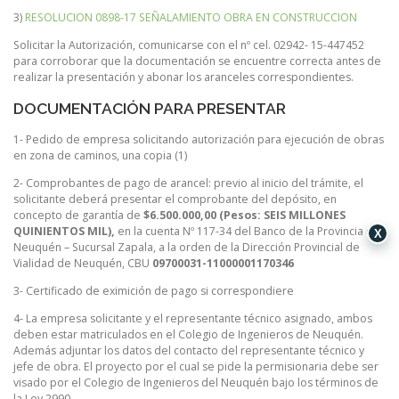
3)
RESOLUCION 0898-17 SEÑALAMIENTO OBRA EN CONSTRUCCION
Solicitar la Autorización, comunicarse con el nº cel. 02942- 15-447452
para corroborar que la documentación se encuentre correcta antes de
realizar la presentación y abonar los aranceles correspondientes.
DOCUMENTACIÓN PARA PRESENTAR
1- Pedido de empresa solicitando autorización para ejecución de obras
en zona de caminos, una copia (1)
2- Comprobantes de pago de arancel: previo al inicio del trámite, el
solicitante deberá presentar el comprobante del depósito, en
concepto de garantía de
$6.500.000,00 (Pesos: SEIS MILLONES
QUINIENTOS MIL),
en la cuenta Nº 117-34 del Banco de la Provincia de
X
Neuquén – Sucursal Zapala, a la orden de la Dirección Provincial de
Vialidad de Neuquén, CBU
09700031-11000001170346
3- Certificado de eximición de pago si correspondiere
4- La empresa solicitante y el representante técnico asignado, ambos
deben estar matriculados en el Colegio de Ingenieros de Neuquén.
Además adjuntar los datos del contacto del representante técnico y
jefe de obra. El proyecto por el cual se pide la permisionaria debe ser
visado por el Colegio de Ingenieros del Neuquén bajo los términos de
la Ley 2990