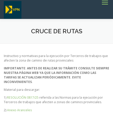
Saltar
Menú
al
contenido
INICIO
ESTADO DE RUTAS
LICITACIONES
NOTICIAS
CONCURSOS
INSTITUCIONAL
CRUCE DE RUTAS
SERVICIOS
GALERÍA
TERMINOS DE REFERENCIA GENERALES- OBRAS VIALES
Instructivo y normativas para la ejecución por Terceros de trabajos que
afecten la zona de camino de rutas provinciales
IMPORTANTE: ANTES DE REALIZAR SU TRÁMITE CONSULTE SIEMPRE
NUESTRA PÁGINA WEB YA QUE LA INFORMACIÓN COMO LAS
TARIFAS SE ACTUALIZAN PERIÓDICAMENTE. EVITE
INCONVENIENTES
.
Material para descargar:
1)
RESOLUCIÓN 0817/25
referida a las Normas para la ejecución por
Terceros de trabajos que afecten a zonas de caminos provinciales.
2)
Anexo Aranceles