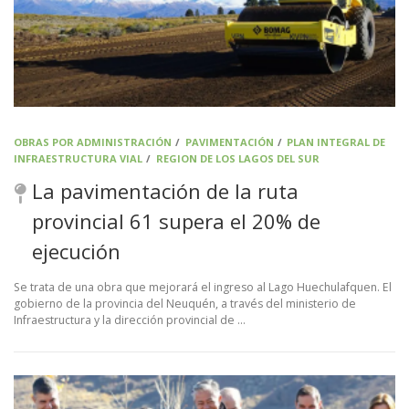
OBRAS POR ADMINISTRACIÓN
/
PAVIMENTACIÓN
/
PLAN INTEGRAL DE
INFRAESTRUCTURA VIAL
/
REGION DE LOS LAGOS DEL SUR
La pavimentación de la ruta
provincial 61 supera el 20% de
ejecución
Se trata de una obra que mejorará el ingreso al Lago Huechulafquen. El
gobierno de la provincia del Neuquén, a través del ministerio de
Infraestructura y la dirección provincial de …