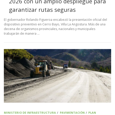
2026 con un amplio despliegue para
garantizar rutas seguras
El gobernador Rolando Figueroa encabezó la presentación oficial del
dispositivo preventivo en Cerro Bayo, Villa La Angostura. Más de una
decena de organismos provinciales, nacionales y municipales
trabajarán de manera …
MINISTERIO DE INFRAESTRUCTURA
/
PAVIMENTACIÓN
/
PLAN