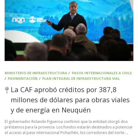
MINISTERIO DE INFRAESTRUCTURA
/
PASOS INTERNACIONALES A CHILE
/
PAVIMENTACIÓN
/
PLAN INTEGRAL DE INFRAESTRUCTURA VIAL
La CAF aprobó créditos por 387,8
millones de dólares para obras viales
y de energía en Neuquén
El gobernador Rolando Figueroa confirmó que la entidad otorgó dos
préstamos para la provincia. Los fondos estarán destinados a potenciar
el acceso al paso internacional Pichachén, los corredores del norte …