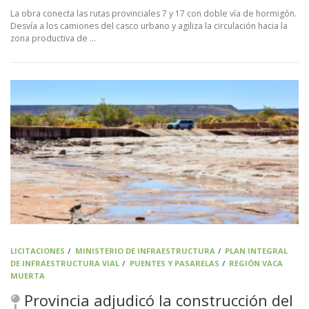
La obra conecta las rutas provinciales 7 y 17 con doble vía de hormigón.
Desvía a los camiones del casco urbano y agiliza la circulación hacia la
zona productiva de …
LICITACIONES
/
MINISTERIO DE INFRAESTRUCTURA
/
PLAN INTEGRAL
DE INFRAESTRUCTURA VIAL
/
PUENTES Y PASARELAS
/
REGIÓN VACA
MUERTA
Provincia adjudicó la construcción del