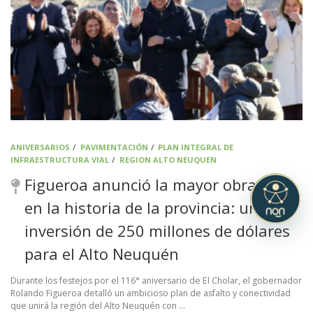
ANIVERSARIOS
/
PAVIMENTACIÓN
/
PLAN INTEGRAL DE
INFRAESTRUCTURA VIAL
/
REGION ALTO NEUQUEN
Figueroa anunció la mayor obra vial
en la historia de la provincia: una
inversión de 250 millones de dólares
para el Alto Neuquén
Durante los festejos por el 116° aniversario de El Cholar, el gobernador
Rolando Figueroa detalló un ambicioso plan de asfalto y conectividad
que unirá la región del Alto Neuquén con …