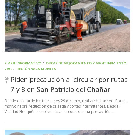
FLASH INFORMATIVO
/
OBRAS DE MEJORAMIENTO Y MANTENIMIENTO
VIAL
/
REGIÓN VACA MUERTA
Piden precaución al circular por rutas
7 y 8 en San Patricio del Chañar
Desde esta tarde hasta el lunes 29 de junio, realizarán bacheo. Por tal
motivo habrá reducción de calzada y cortes intermitentes. Desde
Vialidad Neuquén se solicita circular con extrema precaución …