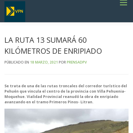
Saltar
Menú
al
contenido
INICIO
ESTADO DE RUTAS
LICITACIONES
NOTICIAS
CONCURSOS
INSTITUCIONAL
SERVICIOS
GALERÍA
LA RUTA 13 SUMARÁ 60
TERMINOS DE REFERENCIA GENERALES- OBRAS VIALES
KILÓMETROS DE ENRIPIADO
PÚBLICADO EN
18 MARZO, 2021
POR
PRENSADPV
Se trata de una de las rutas troncales del corredor turístico del
Pehuén que vincula el centro de la provincia con Villa Pehuenia-
Moquehue. Vialidad Provincial reanudó la obra de enripiado
avanzando en el tramo Primeros Pinos- Litran.