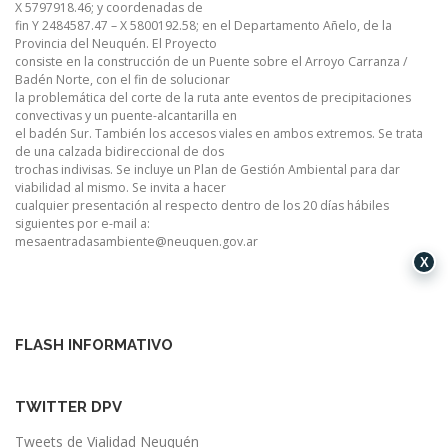
X 5797918.46; y coordenadas de
fin Y 2484587.47 – X 5800192.58; en el Departamento Añelo, de la
Provincia del Neuquén. El Proyecto
consiste en la construcción de un Puente sobre el Arroyo Carranza /
Badén Norte, con el fin de solucionar
la problemática del corte de la ruta ante eventos de precipitaciones
convectivas y un puente-alcantarilla en
el badén Sur. También los accesos viales en ambos extremos. Se trata
de una calzada bidireccional de dos
trochas indivisas. Se incluye un Plan de Gestión Ambiental para dar
viabilidad al mismo. Se invita a hacer
cualquier presentación al respecto dentro de los 20 días hábiles
siguientes por e-mail a:
mesaentradasambiente@neuquen.gov.ar
X
FLASH INFORMATIVO
TWITTER DPV
Tweets de Vialidad Neuquén