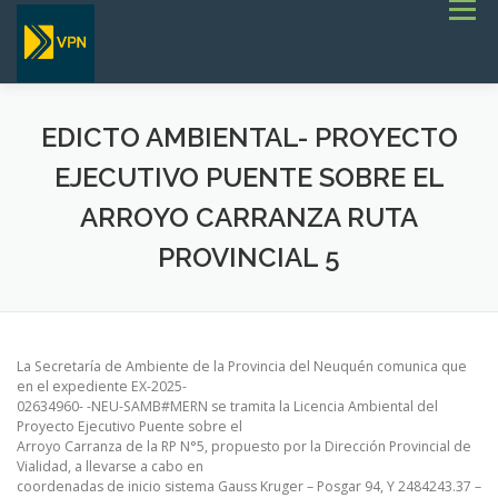
Saltar
Menú
al
contenido
INICIO
ESTADO DE RUTAS
LICITACIONES
NOTICIAS
CONCURSOS
INSTITUCIONAL
EDICTO AMBIENTAL- PROYECTO
SERVICIOS
GALERÍA
TERMINOS DE REFERENCIA GENERALES- OBRAS VIALES
EJECUTIVO PUENTE SOBRE EL
ARROYO CARRANZA RUTA
PROVINCIAL 5
La Secretaría de Ambiente de la Provincia del Neuquén comunica que
en el expediente EX-2025-
02634960- -NEU-SAMB#MERN se tramita la Licencia Ambiental del
Proyecto Ejecutivo Puente sobre el
Arroyo Carranza de la RP N°5, propuesto por la Dirección Provincial de
Vialidad, a llevarse a cabo en
coordenadas de inicio sistema Gauss Kruger – Posgar 94, Y 2484243.37 –