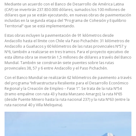
Mediante un acuerdo con el Banco de Desarrollo de América Latina
(CAF) se invertirán 237.850.000 dólares, sumados los 100 millones de
dólares que ya se están ejecutando, en nuevas obras de pavimentación
incluidas en la segunda etapa del “Programa de Cohesión y Equilibrio
Territorial” que se está implementando.
Estas obras incluyen la pavimentación de 91 kilómetros desde
Andacollo hasta el límite con Chile vía Paso Pichachén: 31 kilómetros de
Andacollo a Guañacos y 60 kilómetros de las rutas provinciales Nº57 y
Nº6, también a realizarse en tres tramos. Para el proyecto ejecutivo de
esta última obra se invertirán 1,5 millones de dólares a través del Banco
Mundial. También se construirán siete puentes sobre las rutas
provinciales 38, 57 y 6 entre Andacollo y el Paso Pichachén.
Con el Banco Mundial se realizarán 62 kilómetros de pavimento a través
del programa “Infraestructura Resiliente para el Desarrollo Económico
Regional y la Creación de Empleo – Fase 1”. Se trata de la ruta Nº54
(tramo empalme con ruta 43 y hasta Manzano Amargo); la ruta Nº65
(desde Puente Minero hasta la ruta nacional 237) y la ruta Nº63 (entre la
ruta nacional 40 y Villa Meliquina).