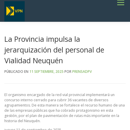
Saltar
Menú
al
contenido
INICIO
ESTADO DE RUTAS
LICITACIONES
NOTICIAS
CONCURSOS
INSTITUCIONAL
SERVICIOS
GALERÍA
La Provincia impulsa la
TERMINOS DE REFERENCIA GENERALES- OBRAS VIALES
jerarquización del personal de
Vialidad Neuquén
PÚBLICADO EN
11 SEPTIEMBRE, 2025
POR
PRENSADPV
El organismo encargado de la red vial provincial implementará un
concurso interno cerrado para cubrir 36 vacantes de diversos
agrupamientos. De esta manera se fortalece el recurso humano de una
de las empresas públicas que ha cobrado protagonismo en esta
gestión, por el plan de pavimentación de rutas más importante en la
historia del Neuquén.
jueves 11 de septiembre de 2025