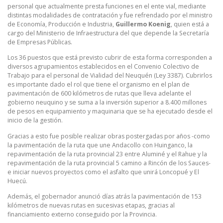
personal que actualmente presta funciones en el ente vial, mediante
distintas modalidades de contratación y fue refrendado por el ministro
de Economía, Producción e Industria,
Guillermo Koenig
, quien está a
cargo del Ministerio de Infraestructura del que depende la Secretaría
de Empresas Públicas.
Los 36 puestos que está previsto cubrir de esta forma corresponden a
diversos agrupamientos establecidos en el Convenio Colectivo de
Trabajo para el personal de Vialidad del Neuquén (Ley 3387). Cubrirlos
es importante dado el rol que tiene el organismo en el plan de
pavimentación de 600 kilómetros de rutas que lleva adelante el
gobierno neuquino y se suma a la inversión superior a 8.400 millones
de pesos en equipamiento y maquinaria que se ha ejecutado desde el
inicio de la gestión.
Gracias a esto fue posible realizar obras postergadas por años -como
la pavimentación de la ruta que une Andacollo con Huinganco, la
repavimentación de la ruta provincial 23 entre Aluminé y el Rahue y la
repavimentación de la ruta provincial 5 camino a Rincón de los Sauces-
e iniciar nuevos proyectos como el asfalto que unirá Loncopué y El
Huecú.
Además, el gobernador anunció días atrás la pavimentación de 153
kilómetros de nuevas rutas en sucesivas etapas, gracias al
financiamiento externo conseguido por la Provincia.