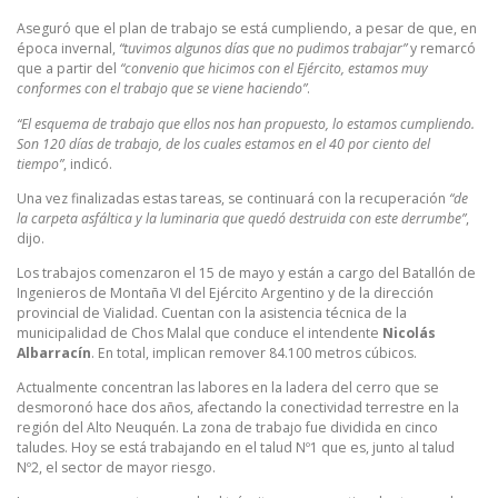
Aseguró que el plan de trabajo se está cumpliendo, a pesar de que, en
época invernal,
“tuvimos algunos días que no pudimos trabajar”
y remarcó
que a partir del
“convenio que hicimos con el Ejército, estamos muy
conformes con el trabajo que se viene haciendo”
.
“El esquema de trabajo que ellos nos han propuesto, lo estamos cumpliendo.
Son 120 días de trabajo, de los cuales estamos en el 40 por ciento del
tiempo”
, indicó.
Una vez finalizadas estas tareas, se continuará con la recuperación
“de
la carpeta asfáltica y la luminaria que quedó destruida con este derrumbe”
,
dijo.
Los trabajos comenzaron el 15 de mayo y están a cargo del Batallón de
Ingenieros de Montaña VI del Ejército Argentino y de la dirección
provincial de Vialidad. Cuentan con la asistencia técnica de la
municipalidad de Chos Malal que conduce el intendente
Nicolás
Albarracín
. En total, implican remover 84.100 metros cúbicos.
Actualmente concentran las labores en la ladera del cerro que se
desmoronó hace dos años, afectando la conectividad terrestre en la
región del Alto Neuquén. La zona de trabajo fue dividida en cinco
taludes. Hoy se está trabajando en el talud Nº1 que es, junto al talud
Nº2, el sector de mayor riesgo.