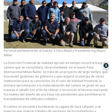
Personal perteneciente al Distrito 3 Chos Malal y Presidente Ing Mauro
Millan
La Dirección Provincial de Vialidad ejecutó en tiempo record la traza del
X
camino que se consolidará, obras mediante, en el nuevo Paso
Internacional Minas Ñuble. Se trata de un proyecto de largo tiempo que
trascendió gestiones de gobierno y que requirió la sinergia de varias
instituciones para su concreción. En el caso de Vialidad Provincial, la
primera aproximación a la materialización del camino se gestó en una
travesía a caballo con el fin de relevar y reconocer el terreno marcando
los niveles del diseño de una traza con pendientes que permitieran la
transitabilidad de vehículos rodados.
El camino se encuentra bordeando la Laguna de Vaca Lafquen, y se
tuvieron que realizar trámites de permisos de los pobladores y