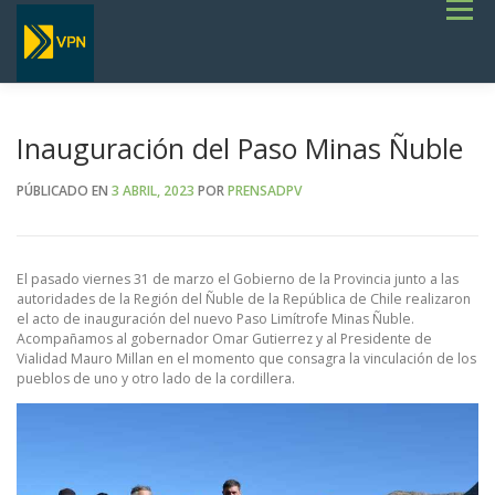
Saltar
Menú
al
contenido
INICIO
ESTADO DE RUTAS
LICITACIONES
NOTICIAS
CONCURSOS
INSTITUCIONAL
SERVICIOS
GALERÍA
Inauguración del Paso Minas Ñuble
TERMINOS DE REFERENCIA GENERALES- OBRAS VIALES
PÚBLICADO EN
3 ABRIL, 2023
POR
PRENSADPV
El pasado viernes 31 de marzo el Gobierno de la Provincia junto a las
autoridades de la Región del Ñuble de la República de Chile realizaron
el acto de inauguración del nuevo Paso Limítrofe Minas Ñuble.
Acompañamos al gobernador Omar Gutierrez y al Presidente de
Vialidad Mauro Millan en el momento que consagra la vinculación de los
pueblos de uno y otro lado de la cordillera.