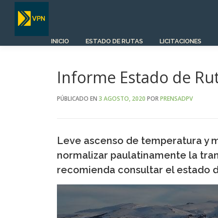
Saltar
al
contenido
INICIO
ESTADO DE RUTAS
LICITACIONES
Informe Estado de Ru
PÚBLICADO EN
3 AGOSTO, 2020
POR
PRENSADPV
Leve ascenso de temperatura y m
normalizar paulatinamente la tran
recomienda consultar el estado de