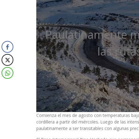
Paulatinamente me
las ruta
Comienza el mes de agosto con temperaturas bajas
cordillera a partir del miércoles. Luego de las inte
paulatinamente a ser transitables con algunas prec