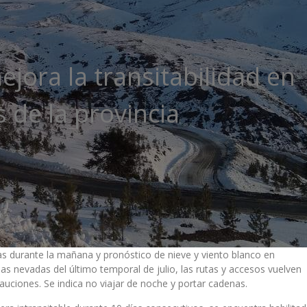
jora la transitabilidad en
s de la provincia
 durante la mañana y pronóstico de nieve y viento blanco en
nsas nevadas del último temporal de julio, las rutas y accesos vuelven
auciones. Se indica no viajar de noche y portar cadenas.