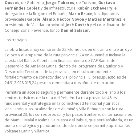
Ousset
, de Gobierno,
Jorge Tobares
, de Turismo,
Gustavo
Fernández Capiet
y de Infraestructura,
Rubén Etcheverry
; el
delegado de la Región del Pehuén,
Mario Bruce
; los diputados
provinciales
Gabriel Álamo
,
Héctor Novoa
y
Matías Martínez
; el
presidente de Vialidad provincial,
José Dustch
y el coordinador del
Consejo Zonal Pewence, lonco
Daniel Salazar
.
Los trabajos
La obra licitada hoy comprende 22 kilómetros en el tramo entre arroyo
Coloco y el empalme de la ruta provincial 24 en Aluminé e incluye la
cuesta del Rahue. Cuenta con financiamiento de CAF Banco de
Desarrollo de América Latina, dentro del programa de Equilibrio y
Desarrollo Territorial de la provincia, en el subcomponente
fortalecimiento de conectividad vial provincial. El presupuesto es de
24.912.928.015,24 pesos y demandará dos años de ejecución.
Permitirá un acceso seguro y permanente durante todo el año a los
centros turísticos de la ruta del Pehuén. La ruta provincial 46 es
fundamental y estratégica en la conectividad territorial y turística,
vinculando a las localidades de Aluminé y Villa Pehuenia con la ruta
provincial 23, los corredores sur y los pasos fronterizos internacionales
de Mamuil Malal e Icalma. La cuesta del Rahue, que será asfaltada, es un
punto estratégico y panorámico desde donde se permite apreciar los
volcanes Lanín y Villarrica.