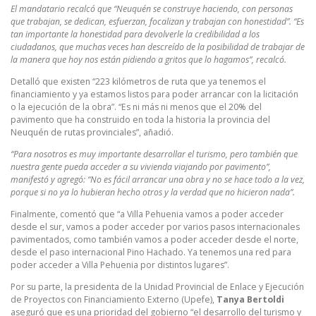
El mandatario recalcó que “Neuquén se construye haciendo, con personas
que trabajan, se dedican, esfuerzan, focalizan y trabajan con honestidad”. “Es
tan importante la honestidad para devolverle la credibilidad a los
ciudadanos, que muchas veces han descreído de la posibilidad de trabajar de
la manera que hoy nos están pidiendo a gritos que lo hagamos”, recalcó.
Detalló que existen “223 kilómetros de ruta que ya tenemos el
financiamiento y ya estamos listos para poder arrancar con la licitación
o la ejecución de la obra”. “Es ni más ni menos que el 20% del
pavimento que ha construido en toda la historia la provincia del
Neuquén de rutas provinciales”, añadió.
“Para nosotros es muy importante desarrollar el turismo, pero también que
nuestra gente pueda acceder a su vivienda viajando por pavimento”,
manifestó y agregó: “No es fácil arrancar una obra y no se hace todo a la vez,
porque si no ya lo hubieran hecho otros y la verdad que no hicieron nada”.
Finalmente, comentó que “a Villa Pehuenia vamos a poder acceder
desde el sur, vamos a poder acceder por varios pasos internacionales
pavimentados, como también vamos a poder acceder desde el norte,
desde el paso internacional Pino Hachado. Ya tenemos una red para
poder acceder a Villa Pehuenia por distintos lugares”.
Por su parte, la presidenta de la Unidad Provincial de Enlace y Ejecución
de Proyectos con Financiamiento Externo (Upefe),
Tanya Bertoldi
aseguró que es una prioridad del gobierno “el desarrollo del turismo y