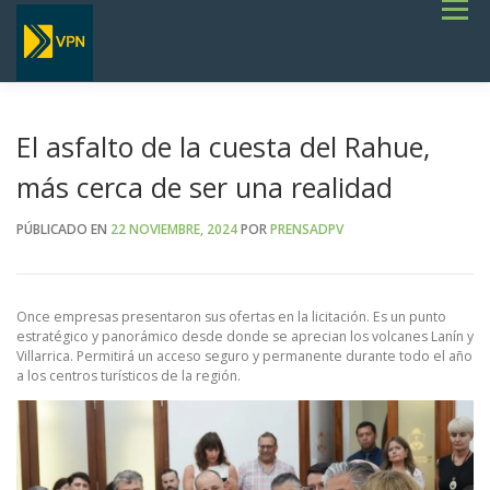
Saltar
Menú
al
contenido
INICIO
ESTADO DE RUTAS
LICITACIONES
NOTICIAS
CONCURSOS
INSTITUCIONAL
SERVICIOS
GALERÍA
El asfalto de la cuesta del Rahue,
TERMINOS DE REFERENCIA GENERALES- OBRAS VIALES
más cerca de ser una realidad
PÚBLICADO EN
22 NOVIEMBRE, 2024
POR
PRENSADPV
Once empresas presentaron sus ofertas en la licitación. Es un punto
estratégico y panorámico desde donde se aprecian los volcanes Lanín y
Villarrica. Permitirá un acceso seguro y permanente durante todo el año
a los centros turísticos de la región.