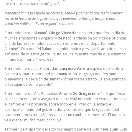
de estas obras tan estratégicas”.
“Tenemos la mesa repleta de ofertas”, señaló y comentó que “es la primera
vez en la historia de la provincia que tenemos tantas ofertas para una
licitación pública”. “Es un orgullo”, remarcó.
El intendente de Aluminé,
Diego Victoria
consideró que “es un día de
muchas emociones y orgullo” y destacó la “decisión política de priorizar
una de las rutas emblemáticas que tenemos en el departamento
Aluminé”. Dijo que “el Rahue es emblemático y es significado de mucho
esfuerzo de nuestra gente”. “Esto es una muestra más de que estamos
mirando al interior”, expresó.
El intendente de Las Coloradas,
Lucrecio Varela
explicó que la obra
“viene a sumar comodidad y comunicación” y agregó que “es muy
bienvenida la decisión de sumar kilómetros de asfalto. La aplaudimos y
la festejamos como pueblo”.
El intendente de Villa Pehuenia,
Arturo De Gregorio
señaló que “esto
se hace en equipo” y aseguró que “se está notando en estos 11 meses
el cambio en la provincia, sobre todo en el interior”. Destacó el
acompañamiento del gobernador y consideró que la ejecución del
pavimento en la ruta 46 “nos va a dar un cambio tremendo”. “El turismo
va a crecer mucho más”, concluyó.
También participaron del acto los ministros Jefe de Gabinete,
Juan Luis