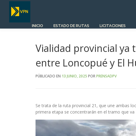
Saltar
al
contenido
INICIO
ESTADO DE RUTAS
LICITACIONES
Vialidad provincial ya
entre Loncopué y El 
PÚBLICADO EN
13 JUNIO, 2025
POR
PRENSADPV
Se trata de la ruta provincial 21, que une ambas lo
primera etapa se concentrarán en el tramo que va