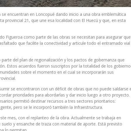
d ya se encuentran en Loncopué dando inicio a una obra emblemática
uta provincial 21, que une esa localidad con El Huecú y que, en esta
o Figueroa como parte de las obras se necesitan para asegurar que
faltado que facilite la conectividad y articule todo el entramado vial
 parte del plan de regionalización y los pactos de gobernanza que
ión. Estos acuerdos fueron suscriptos por la totalidad de los gobierno
omunidades sobre el momento en el cual se incorporarán sus
ovincial.
 asumir se encontraron con un déficit de obras que no puede saldarse 
ordar prioridades para abordarlas y dar inicio luego a otro proyecto.
sarios permitió destinar recursos a tres sectores prioritarios:
gente, pero se le incorporó también la Infraestructura.
 este mes, con el replanteo de la obra. Actualmente se trabaja en
 suelo y ensanche de traza con material de aporte. Está previsto
ma lo permitan.