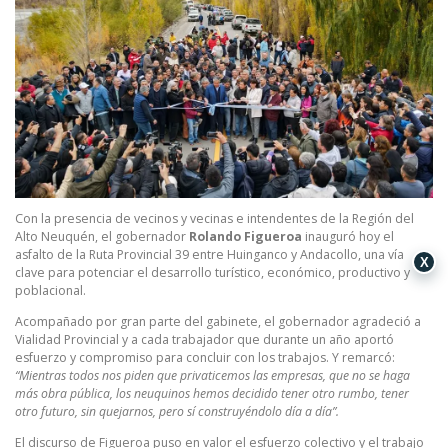
Con la presencia de vecinos y vecinas e intendentes de la Región del
Alto Neuquén, el gobernador
Rolando Figueroa
inauguró hoy el
asfalto de la Ruta Provincial 39 entre Huinganco y Andacollo, una vía
X
clave para potenciar el desarrollo turístico, económico, productivo y
poblacional.
Acompañado por gran parte del gabinete, el gobernador agradeció a
Vialidad Provincial y a cada trabajador que durante un año aportó
esfuerzo y compromiso para concluir con los trabajos. Y remarcó:
“Mientras todos nos piden que privaticemos las empresas, que no se haga
más obra pública, los neuquinos hemos decidido tener otro rumbo, tener
otro futuro, sin quejarnos, pero sí construyéndolo día a día”.
El discurso de Figueroa puso en valor el esfuerzo colectivo y el trabajo