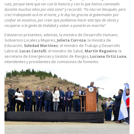
ruta, porque tiene que ver con la historia y con lo que hemos caminado
durante muchos años por esta zona”
y recordó:
“Yo nací en Neuquén, pero
crecí trabajando acá en el norte, y le doy las gracias al gobernador por
confiar en nosotros, por creer que podíamos hacer este tipo de obras y
recuperar a la gente de Vialidad y volver a ponerla en marcha”
.
Estuvieron presentes, además, la ministra de Desarrollo Humano,
Gobiernos Locales y Mujeres,
Julieta Corroza
; la ministra de
Educación,
Soledad Martínez
; el ministro de Trabajo y Desarrollo
Laboral,
Lucas Castelli
; el ministro de Salud
, Martín Regueiro
; la
secretaria de Emergencias y Gestión de Riesgos,
Luciana Ortiz Luna
,
intendentes y presidentes de comisiones de fomento.