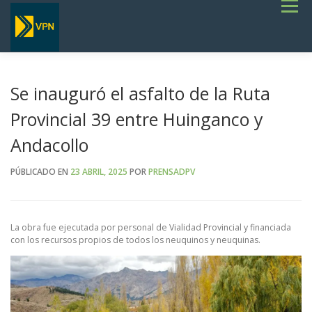
Saltar
Menú
al
contenido
INICIO
ESTADO DE RUTAS
LICITACIONES
NOTICIAS
CONCURSOS
INSTITUCIONAL
SERVICIOS
GALERÍA
Se inauguró el asfalto de la Ruta
TERMINOS DE REFERENCIA GENERALES- OBRAS VIALES
Provincial 39 entre Huinganco y
Andacollo
PÚBLICADO EN
23 ABRIL, 2025
POR
PRENSADPV
La obra fue ejecutada por personal de Vialidad Provincial y financiada
con los recursos propios de todos los neuquinos y neuquinas.