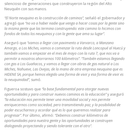
silencioso de generaciones que construyeron la región del Alto
Neuquén con sus manos.
“El Norte neuquino es la construcción de caminos”,
señaló el gobernador
y
agregó que
“no va a haber nadie que venga a hacer cosas por la gente sino
la misma gente que las termina construyendo: este camino lo hicimos con
fondos de todos los neuquinos y con la gente que ama su lugar”.
Aseguró que
“vamos a llegar con pavimento a Varvarco, a Manzano
Amargo, a Los Miches, vamos a comenzar la ruta desde Loncopué al Huecú y
también vamos a empezar en el mes de mayo con la ruta 7, que nos va a
permitir a nosotros ahorrarnos 100 kilómetros”
.
“También estamos llegando
con gas a Los Guañacos, y vamos a llegar con obras de gas natural a Los
Miches, Nahueve, Las Ovejas, de la mano de otra empresa neuquina que es
HIDENE SA, porque hemos elegido una forma de vivir y esa forma de vivir es
la neuquinidad”,
sumó.
Figueroa sostuvo que
“la base fundamental para otorgar nuevas
oportunidades y para construir nuevos caminos es la educación”
y aseguró
“la educación nos permite tener una movilidad social y nos permite
enriquecernos como sociedad, pero transmitiendo paz, y la posibilidad de
poder escucharnos y acordar qué es lo que queremos realizar para
progresar”.
Por último, afirmó:
“Debemos construir kilómetros de
oportunidades para nuestra gente y las oportunidades se construyen
dialogando proyectando y siendo tolerante con el otro”
.