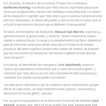
Por su parte, el ministro de Economía, Producción e Industria,
Guillermo Koenig
, manifestó que
“esta obra es importante porque fue
hecha por profesionales y técnicos de Vialidad y se ha financiado con dinero
de los neuquinos”
y agregó que
“este dinero que a nosotros transitoriamente
nos toca administrar, es dinero del pueblo, y esto no es más ni menos que un
acto de lo que nosotros decimos que es defender la neuquinidad”
.
En tanto, el intendente de Andacollo,
Manuel San Martin
, expresó su
agradecimiento al gobernador y sostuvo:
“Quiero transmitirle nuestro
respeto y admiración por el coraje y la voluntad política de llevar adelante el
plan de obras más ambicioso jamás conocido en la historia de nuestra
provincia. Me siento orgulloso porque estos vientos de cambio, de progreso
que nos merecemos los neuquinos, han tenido su génesis en este querido
norte neuquino”.
A su turno, el intendente de Huinganco,
Luis Sepúlveda
, expresó:
“Quiero que aplaudamos el bienestar que se viene para nuestra gente”
, y
comentó que
“esta obra es la ruta más transitada de toda la provincia y
realmente ha costado mucho poder concretarla
”.
“Les pido que la disfrutemos, que la cuidemos, que la conservemos, porque
detrás de cada metro, de cada centímetro hubo esfuerzo, compromiso y
dedicación de mucha gente”,
subrayó.
Por su parte el presidente de la Dirección Provincial de Vialidad,
José
Dutsch
, sostuvo que
“para mí es un orgullo hoy estar inaugurando esta