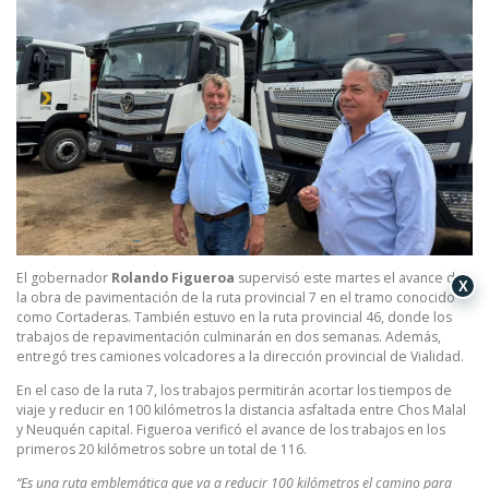
El gobernador
Rolando Figueroa
supervisó este martes el avance de
X
la obra de pavimentación de la ruta provincial 7 en el tramo conocido
como Cortaderas. También estuvo en la ruta provincial 46, donde los
trabajos de repavimentación culminarán en dos semanas. Además,
entregó tres camiones volcadores a la dirección provincial de Vialidad.
En el caso de la ruta 7, los trabajos permitirán acortar los tiempos de
viaje y reducir en 100 kilómetros la distancia asfaltada entre Chos Malal
y Neuquén capital. Figueroa verificó el avance de los trabajos en los
primeros 20 kilómetros sobre un total de 116.
“Es una ruta emblemática que va a reducir 100 kilómetros el camino para