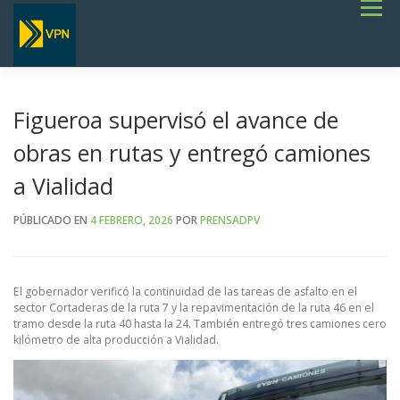
Saltar
Menú
al
contenido
INICIO
ESTADO DE RUTAS
LICITACIONES
NOTICIAS
CONCURSOS
INSTITUCIONAL
SERVICIOS
GALERÍA
Figueroa supervisó el avance de
TERMINOS DE REFERENCIA GENERALES- OBRAS VIALES
obras en rutas y entregó camiones
a Vialidad
PÚBLICADO EN
4 FEBRERO, 2026
POR
PRENSADPV
El gobernador verificó la continuidad de las tareas de asfalto en el
sector Cortaderas de la ruta 7 y la repavimentación de la ruta 46 en el
tramo desde la ruta 40 hasta la 24. También entregó tres camiones cero
kilómetro de alta producción a Vialidad.