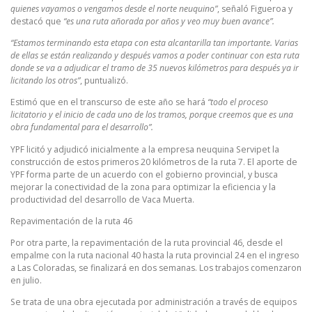
quienes vayamos o vengamos desde el norte neuquino”
, señaló Figueroa y
destacó que
“es una ruta añorada por años y veo muy buen avance”.
“Estamos terminando esta etapa con esta alcantarilla tan importante. Varias
de ellas se están realizando y después vamos a poder continuar con esta ruta
donde se va a adjudicar el tramo de 35 nuevos kilómetros para después ya ir
licitando los otros”
, puntualizó.
Estimó que en el transcurso de este año se hará
“todo el proceso
licitatorio y el inicio de cada uno de los tramos, porque creemos que es una
obra fundamental para el desarrollo”.
YPF licitó y adjudicó inicialmente a la empresa neuquina Servipet la
construcción de estos primeros 20 kilómetros de la ruta 7. El aporte de
YPF forma parte de un acuerdo con el gobierno provincial, y busca
mejorar la conectividad de la zona para optimizar la eficiencia y la
productividad del desarrollo de Vaca Muerta.
Repavimentación de la ruta 46
Por otra parte, la repavimentación de la ruta provincial 46, desde el
empalme con la ruta nacional 40 hasta la ruta provincial 24 en el ingreso
a Las Coloradas, se finalizará en dos semanas. Los trabajos comenzaron
en julio.
Se trata de una obra ejecutada por administración a través de equipos