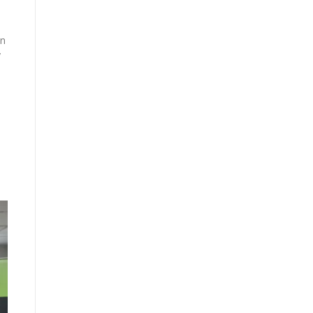
en
y
;