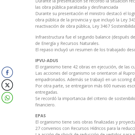
Durante la presentación se recordó la situación reci
las obra pública paralizada y desfinanciada
Durante su presentación el ministro destacó el logr
obra pública de la provincia y que incluyó la Ley 
reactivación de obra pública, Ley 3467 Sostenibilid
Infraestructura fue el segundo balance (después de l
de Energía y Recursos Naturales.
El repaso incluyó un resumen de los trabajado des
IPVU-ADUS
El organismo tiene 42 obras en ejecución, de las 
Las acciones del organismo se orientaron al Rupro
empadronados. Además se trabajó en un scoring de
Por otra parte, se entregaron más 600 nuevas escr
entregadas.
Se recordó la importancia del criterio de sostenibil
financiero.
EPAS
El organismo tiene seis obras finalizadas y proyec
27 convenios con Recursos Hídricos para la reducci
La acción de shock de reducción de vertidos para 