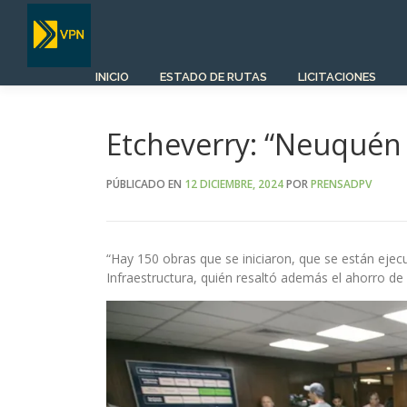
Saltar
al
contenido
INICIO
ESTADO DE RUTAS
LICITACIONES
Etcheverry: “Neuquén 
PÚBLICADO EN
12 DICIEMBRE, 2024
POR
PRENSADPV
“Hay 150 obras que se iniciaron, que se están ejec
Infraestructura, quién resaltó además el ahorro de