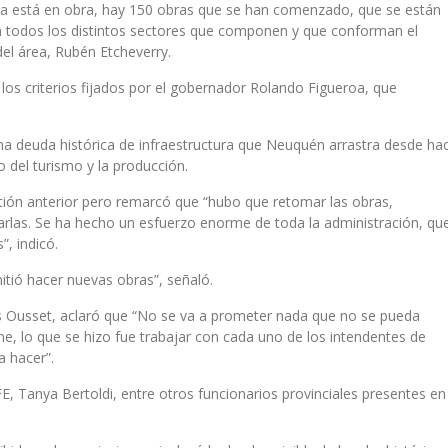
a está en obra, hay 150 obras que se han comenzado, que se están
n todos los distintos sectores que componen y que conforman el
del área, Rubén Etcheverry.
 los criterios fijados por el gobernador Rolando Figueroa, que
una deuda histórica de infraestructura que Neuquén arrastra desde ha
 del turismo y la producción.
stión anterior pero remarcó que “hubo que retomar las obras,
rlas. Se ha hecho un esfuerzo enorme de toda la administración, qu
”, indicó.
itió hacer nuevas obras”, señaló.
uis Ousset, aclaró que “No se va a prometer nada que no se pueda
ne, lo que se hizo fue trabajar con cada uno de los intendentes de
a hacer”.
E, Tanya Bertoldi, entre otros funcionarios provinciales presentes en