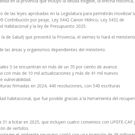
bida en la provincia que incluyó la deuda exigible, la brecha histórica,
o de las leyes aprobadas en la Legislatura para permitirán movilizar l
3439 Contribución por peaje, Ley 3442 Canon Hídrico, Ley 3432 de
ad Habitacional y la ley de Presupuesto 2025.
a de Salud) que presentó la Provincia, el viernes lo hará el ministeri
de las áreas y organismos dependientes del ministerio:
cuales 5 se encuentran en más de un 70 por ciento de avance.
vi con más de 10 mil actualizaciones y más de 41 mil nuevos
 vulnerabilidad.
ituras firmadas en 2024, 440 resoluciones, con 540 escrituras
idad habitacional, que fue posible gracias a la herramienta del recuper
ta 31 a licitar en 2025, que incluyen cuatro convenios con UPEFE-CAF 
ón de vertidos.
proteger el ambiente neuquino contó con una inversión de 38 millone