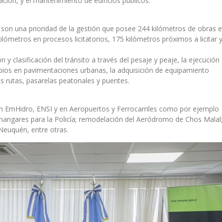
ción, y el mantenimiento de edificios públicos.
ia son una prioridad de la gestión que posee 244 kilómetros de obras 
lómetros en procesos licitatorios, 175 kilómetros próximos a licitar 
 y clasificación del tránsito a través del pesaje y peaje, la ejecución
pios en pavimentaciones urbanas, la adquisición de equipamiento
as rutas, pasarelas peatonales y puentes.
 en EmHidro, ENSI y en Aeropuertos y Ferrocarriles como por ejemplo
hangares para la Policía; remodelación del Aeródromo de Chos Malal
Neuquén, entre otras.