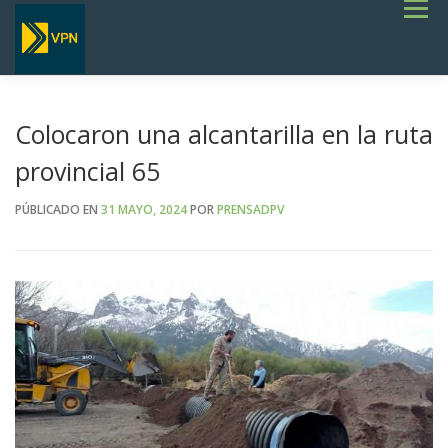
Saltar
Menú
al
contenido
INICIO
ESTADO DE RUTAS
LICITACIONES
NOTICIAS
CONCURSOS
INSTITUCIONAL
SERVICIOS
GALERÍA
Colocaron una alcantarilla en la ruta
TERMINOS DE REFERENCIA GENERALES- OBRAS VIALES
provincial 65
PÚBLICADO EN
31 MAYO, 2024
POR
PRENSADPV