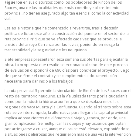
Figueroa
en sus discursos: cómo los pobladores de Rincón de los
Sauces, una de las localidades que más contribuye al crecimiento
provincial, no tienen asegurado algo tan esencial como la conectividad
vial.
Esa es la historia que ha comenzado a revertirse, tras la decisión
política de licitar este año la construcción del puente en el sector de la
ruta provincial Nº 5 que se ve afectado cada vez que se produce la
crecida del arroyo Carranza por las lluvias, poniendo en riesgo la
transitabilidad y la seguridad de los neuquinos.
Siete empresas presentaron esta semana sus ofertas para ejecutar la
obra. La propuesta que resulte seleccionada al cabo de este proceso
de evaluación dispondrá de 690 días para concretar el proyecto, luego
de que se firme el contrato y se cumplimente la documentación
necesaria para dar inicio a los trabajos.
La ruta provincial 5 permite la vinculación de Rincón de los Sauces con el
resto del territorio neuquino. Es la vía utilizada tanto por la ciudadanía
como por la industria hidrocarburífera que se desplaza entre las
regiones de Vaca Muerta y la Confluencia. Cuando el tránsito sobre esta
ruta se ve interrumpido, la alternativa para llegar a la capital provincial
implica adosar cientos de kilómetros al viaje y genera, por ende, una
gran complicación. Se multiplican las quejas y hay usuarios que optan
por arriesgarse a cruzar, aunque el cauce esté elevado, exponiéndose
a situaciones peligrosas que requirieron más de una vez la intervención