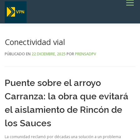
Saltar
Menú
al
contenido
INICIO
ESTADO DE RUTAS
LICITACIONES
NOTICIAS
CONCURSOS
INSTITUCIONAL
SERVICIOS
GALERÍA
Conectividad vial
TERMINOS DE REFERENCIA GENERALES- OBRAS VIALES
PÚBLICADO EN
22 DICIEMBRE, 2025
POR
PRENSADPV
Puente sobre el arroyo
Carranza: la obra que evitará
el aislamiento de Rincón de
los Sauces
La comunidad reclamó por décadas una solución a un problema