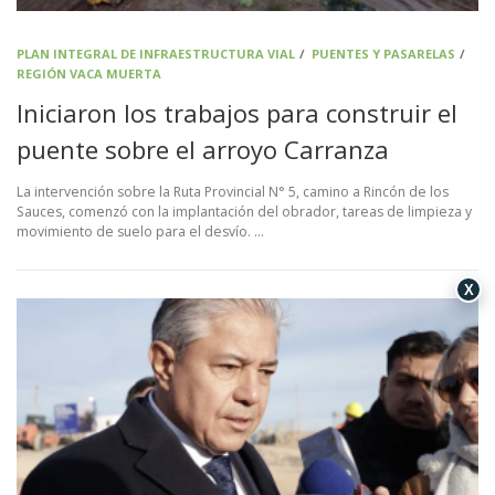
PLAN INTEGRAL DE INFRAESTRUCTURA VIAL
/
PUENTES Y PASARELAS
/
REGIÓN VACA MUERTA
Iniciaron los trabajos para construir el
puente sobre el arroyo Carranza
La intervención sobre la Ruta Provincial N° 5, camino a Rincón de los
Sauces, comenzó con la implantación del obrador, tareas de limpieza y
movimiento de suelo para el desvío. …
X