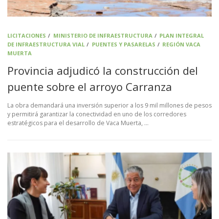
LICITACIONES
/
MINISTERIO DE INFRAESTRUCTURA
/
PLAN INTEGRAL
DE INFRAESTRUCTURA VIAL
/
PUENTES Y PASARELAS
/
REGIÓN VACA
MUERTA
Provincia adjudicó la construcción del
puente sobre el arroyo Carranza
La obra demandará una inversión superior a los 9 mil millones de pesos
y permitirá garantizar la conectividad en uno de los corredores
estratégicos para el desarrollo de Vaca Muerta, …