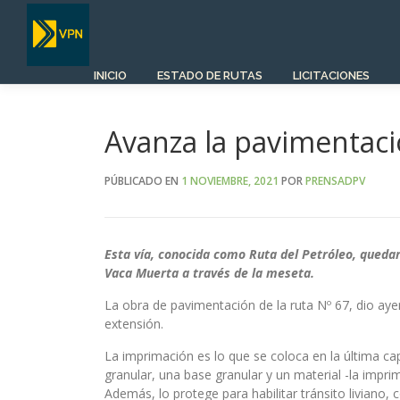
Saltar
al
contenido
INICIO
ESTADO DE RUTAS
LICITACIONES
Avanza la pavimentació
PÚBLICADO EN
1 NOVIEMBRE, 2021
POR
PRENSADPV
Esta vía, conocida como Ruta del Petróleo, quedar
Vaca Muerta a través de la meseta.
La obra de pavimentación de la ruta Nº 67, dio ay
extensión.
La imprimación es lo que se coloca en la última c
granular, una base granular y un material -la impri
Además, lo protege para habilitar tránsito liviano