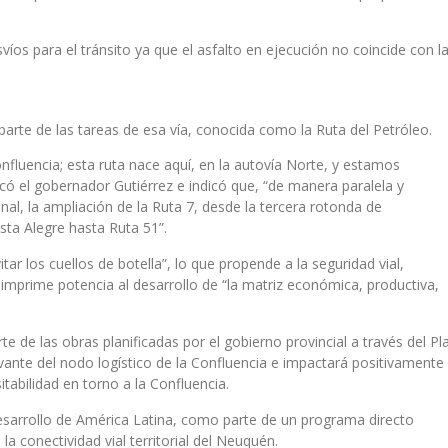
víos para el tránsito ya que el asfalto en ejecución no coincide con l
parte de las tareas de esa vía, conocida como la Ruta del Petróleo.
nfluencia; esta ruta nace aquí, en la autovía Norte, y estamos
icó el gobernador Gutiérrez e indicó que, “de manera paralela y
al, la ampliación de la Ruta 7, desde la tercera rotonda de
sta Alegre hasta Ruta 51”.
ar los cuellos de botella”, lo que propende a la seguridad vial,
 imprime potencia al desarrollo de “la matriz económica, productiva,
e de las obras planificadas por el gobierno provincial a través del Pl
vante del nodo logístico de la Confluencia e impactará positivamente
tabilidad en torno a la Confluencia.
esarrollo de América Latina, como parte de un programa directo
a conectividad vial territorial del Neuquén.