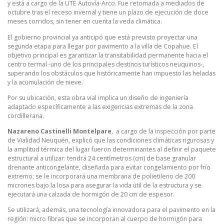
y está a cargo de la UTE Autovía-Arco. Fue retomada a mediados de
octubre tras el receso invernal y tiene un plazo de ejecución de doce
meses corridos, sin tener en cuenta la veda climática.
El gobierno provincial ya anticipó que está previsto proyectar una
segunda etapa para llegar por pavimento a la villa de Copahue. El
objetivo principal es garantizar la transitabilidad permanente hacia el
centro termal -uno de los principales destinos turísticos neuquinos-,
superando los obstáculos que históricamente han impuesto las heladas
y la acumulación de nieve.
Por su ubicación, esta obra vial implica un diseño de ingeniería
adaptado específicamente a las exigencias extremas de la zona
cordillerana.
Nazareno Castinelli Montelpare
, a cargo de la inspección por parte
de Vialidad Neuquén, explicó que las condiciones climáticas rigurosas y
la amplitud térmica del lugar fueron determinantes al definir el paquete
estructural a utilizar: tendrá 24 centímetros (cm) de base granular
drenante anticongelante, diseñada para evitar congelamiento por frío
extremo; se le incorporará una membrana de polietileno de 200
micrones bajo la losa para asegurar la vida útil de la estructura y se
ejecutará una calzada de hormigón de 20 cm de espesor.
Se utilizará, además, una tecnología innovadora para el pavimento en la
región: micro fibras que se incorporan al cuerpo de hormigón para