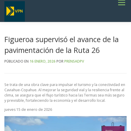
Saltar
Menú
al
contenido
INICIO
ESTADO DE RUTAS
LICITACIONES
NOTICIAS
CONCURSOS
INSTITUCIONAL
SERVICIOS
GALERÍA
Figueroa supervisó el avance de la
TERMINOS DE REFERENCIA GENERALES- OBRAS VIALES
pavimentación de la Ruta 26
PÚBLICADO EN
16 ENERO, 2026
POR
PRENSADPV
Se trata de una obra clave para impulsar el turismo y la conectividad en
Caviahue-Copahue. Al mejorar la seguridad vial y la resiliencia frente al
clima, se asegura que el flujo turístico hacia las Termas sea más seguro
y previsible, fortaleciendo la economía y el desarrollo local.
jueves 15 de enero de 2026