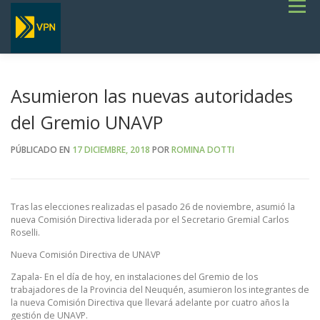
Saltar
Menú
al
contenido
INICIO
ESTADO DE RUTAS
LICITACIONES
NOTICIAS
CONCURSOS
INSTITUCIONAL
SERVICIOS
GALERÍA
Asumieron las nuevas autoridades
TERMINOS DE REFERENCIA GENERALES- OBRAS VIALES
del Gremio UNAVP
PÚBLICADO EN
17 DICIEMBRE, 2018
POR
ROMINA DOTTI
Tras las elecciones realizadas el pasado 26 de noviembre, asumió la
nueva Comisión Directiva liderada por el Secretario Gremial Carlos
Roselli.
Nueva Comisión Directiva de UNAVP
Zapala- En el día de hoy, en instalaciones del Gremio de los
trabajadores de la Provincia del Neuquén, asumieron los integrantes de
la nueva Comisión Directiva que llevará adelante por cuatro años la
gestión de UNAVP.