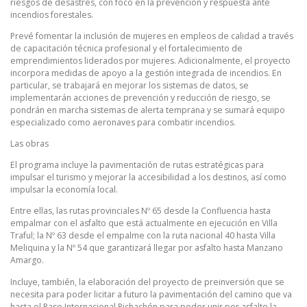
riesgos de desastres, con foco en la prevención y respuesta ante
incendios forestales.
Prevé fomentar la inclusión de mujeres en empleos de calidad a través
de capacitación técnica profesional y el fortalecimiento de
emprendimientos liderados por mujeres. Adicionalmente, el proyecto
incorpora medidas de apoyo a la gestión integrada de incendios. En
particular, se trabajará en mejorar los sistemas de datos, se
implementarán acciones de prevención y reducción de riesgo, se
pondrán en marcha sistemas de alerta temprana y se sumará equipo
especializado como aeronaves para combatir incendios.
Las obras
El programa incluye la pavimentación de rutas estratégicas para
impulsar el turismo y mejorar la accesibilidad a los destinos, así como
impulsar la economía local.
Entre ellas, las rutas provinciales Nº 65 desde la Confluencia hasta
empalmar con el asfalto que está actualmente en ejecución en Villa
Traful; la Nº 63 desde el empalme con la ruta nacional 40 hasta Villa
Meliquina y la Nº 54 que garantizará llegar por asfalto hasta Manzano
Amargo.
Incluye, también, la elaboración del proyecto de preinversión que se
necesita para poder licitar a futuro la pavimentación del camino que va
hasta el Paso Internacional Pichachén para poder unir por asfalto la