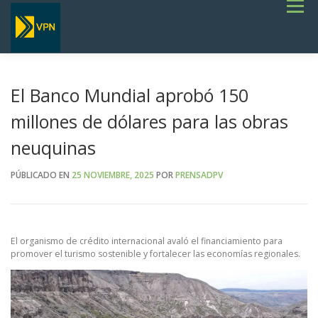
Saltar
Menú
al
contenido
INICIO
ESTADO DE RUTAS
LICITACIONES
NOTICIAS
CONCURSOS
INSTITUCIONAL
SERVICIOS
GALERÍA
El Banco Mundial aprobó 150
TERMINOS DE REFERENCIA GENERALES- OBRAS VIALES
millones de dólares para las obras
neuquinas
PÚBLICADO EN
25 NOVIEMBRE, 2025
POR
PRENSADPV
El organismo de crédito internacional avaló el financiamiento para
promover el turismo sostenible y fortalecer las economías regionales.