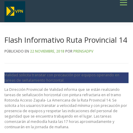
Saltar
Menú
al
contenido
INICIO
ESTADO DE RUTAS
LICITACIONES
NOTICIAS
CONCURSOS
INSTITUCIONAL
SERVICIOS
GALERÍA
Flash Informativo Ruta Provincial 14
TERMINOS DE REFERENCIA GENERALES- OBRAS VIALES
PÚBLICADO EN
22 NOVIEMBRE, 2018
POR
PRENSADPV
Vialidad solicita transitar con precaución por equipos operando en
tareas de señalamiento horizontal.
La Dirección Provincial de Vialidad informa que se están realizando
tareas de señalización horizontal con pintura refractaria en el tramo
Rotonda Acceso Zapala- La Americana de la Ruta Provincial 14. Se
solicita a los usuarios transitar a velocidad mínima y con precaución por
presencia de equipos y respetar las indicaciones del personal de
seguridad que se encuentra trabajando en el lugar. Las tareas
comenzarán al mediodía hasta las 17 horas aproximadamente y
continuarán en la jornada de mañana.