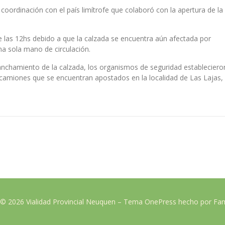
 coordinación con el país limítrofe que colaboró con la apertura de la
 de las 12hs debido a que la calzada se encuentra aún afectada por
na sola mano de circulación.
anchamiento de la calzada, los organismos de seguridad estableciero
camiones que se encuentran apostados en la localidad de Las Lajas,
 © 2026 Vialidad Provincial Neuquen
–
Tema
OnePress
hecho por F