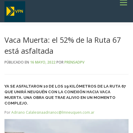
Saltar
Menú
al
contenido
INICIO
ESTADO DE RUTAS
LICITACIONES
NOTICIAS
CONCURSOS
INSTITUCIONAL
SERVICIOS
GALERÍA
Vaca Muerta: el 52% de la Ruta 67
TERMINOS DE REFERENCIA GENERALES- OBRAS VIALES
está asfaltada
PÚBLICADO EN
16 MAYO, 2022
POR
PRENSADPV
YA SE ASFALTARON 10 DE LOS 19 KILÓMETROS DE LA RUTA 67
QUE UNIRÁ NEUQUÉN CON LA CONEXIÓN HACIA VACA
MUERTA. UNA OBRA QUE TRAE ALIVIO EN UN MOMENTO
COMPLEJO.
Por
Adriano Calalesina
adrianoc@lmneuquen.com.ar