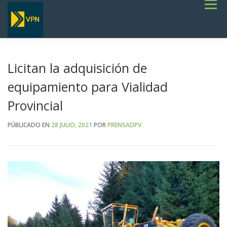
Saltar
Menú
al
contenido
INICIO
ESTADO DE RUTAS
LICITACIONES
NOTICIAS
CONCURSOS
INSTITUCIONAL
SERVICIOS
GALERÍA
Licitan la adquisición de
TERMINOS DE REFERENCIA GENERALES- OBRAS VIALES
equipamiento para Vialidad
Provincial
PÚBLICADO EN
28 JULIO, 2021
POR
PRENSADPV