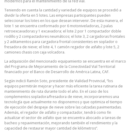
modernos para el mantenimiento de la red vial.
Teniendo en cuenta la cantidad y variedad de equipos se procedió a
dividir la oferta en 5 lotes. Las empresas participantes pueden
seleccionar los lotes en los que desean intervenir. De esta manera, el
lote 1 se encuentra conformado por 6 motoniveladoras, 2 palas
retroexcavadoras y 1 excavadora; el lote 2 por 1 compactador doble
rodillo y 2 compactadores neumáticos; el lote 3, 2 cargadoras frontales
y 2 aditamentos para cargadora frontal consistentes en soplador o
fresadora de nieve; el lote 4, 1 camión regador de asfalto y lote 5, 2
camiones chasis con caja volcadora.
La adquisición del mencionado equipamiento se encuentra en el marco
del Programa de Mejoramiento de la Conectividad Vial Territorial
financiado por el Banco de Desarrollo de América Latina, CAF.
Según indicó Ramón Soto, presidente de Vialidad Provincial, “los
equipos permitirán mejorar y hacer más eficiente la tarea rutinaria de
mantenimiento de ruta durante todo el año. En el caso de los
complementos sopladora/fresadora de nieve, incorporaremos una
tecnología que actualmente no disponemos y que optimiza el tiempo
de ejecución del despeje de nieve sobre las calzadas pavimentadas.
Además, el regador de asfalto y compactador, tendrá como fin
actualizar el sector de asfalto que se encuentra abocado a tareas de
bacheo y repavimentación, mejorando también el rendimiento y la
capacidad de restaurar mayor cantidad de kilómetros”.