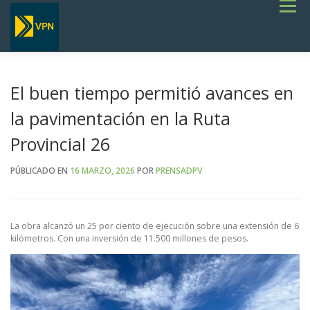
Saltar
Menú
al
contenido
INICIO
ESTADO DE RUTAS
LICITACIONES
NOTICIAS
CONCURSOS
INSTITUCIONAL
SERVICIOS
GALERÍA
El buen tiempo permitió avances en
TERMINOS DE REFERENCIA GENERALES- OBRAS VIALES
la pavimentación en la Ruta
Provincial 26
PÚBLICADO EN
16 MARZO, 2026
POR
PRENSADPV
La obra alcanzó un 25 por ciento de ejecución sobre una extensión de 6
kilómetros. Con una inversión de 11.500 millones de pesos.