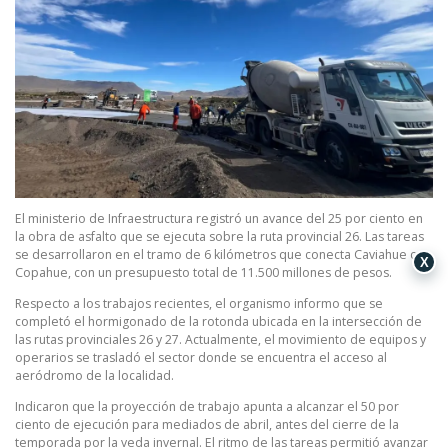
El ministerio de Infraestructura registró un avance del 25 por ciento en
la obra de asfalto que se ejecuta sobre la ruta provincial 26. Las tareas
se desarrollaron en el tramo de 6 kilómetros que conecta Caviahue con
X
Copahue, con un presupuesto total de 11.500 millones de pesos.
Respecto a los trabajos recientes, el organismo informo que se
completó el hormigonado de la rotonda ubicada en la intersección de
las rutas provinciales 26 y 27. Actualmente, el movimiento de equipos y
operarios se trasladó el sector donde se encuentra el acceso al
aeródromo de la localidad.
Indicaron que la proyección de trabajo apunta a alcanzar el 50 por
ciento de ejecución para mediados de abril, antes del cierre de la
temporada por la veda invernal. El ritmo de las tareas permitió avanzar