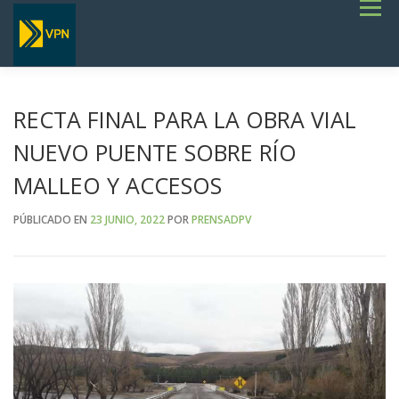
Saltar
Menú
al
contenido
INICIO
ESTADO DE RUTAS
LICITACIONES
NOTICIAS
CONCURSOS
INSTITUCIONAL
SERVICIOS
GALERÍA
RECTA FINAL PARA LA OBRA VIAL
TERMINOS DE REFERENCIA GENERALES- OBRAS VIALES
NUEVO PUENTE SOBRE RÍO
MALLEO Y ACCESOS
PÚBLICADO EN
23 JUNIO, 2022
POR
PRENSADPV