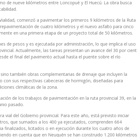
tramo de nueve kilómetros entre Loncopué y El Huecú. La obra busca
tabilidad.
e Vialidad, comenzó a pavimentar los primeros 9 kilómetros de la Ruta
a repavimentación de cuatro kilómetros y el nuevo asfalto para cinco
mente en una primera etapa de un proyecto total de 50 kilómetros.
nes de pesos y es ejecutada por administración, lo que implica el uso
ovincial. Actualmente, las tareas presentan un avance del 30 por cien
sde el final del pavimento actual hasta el puente sobre el río
, sino también obras complementarias de drenaje que incluyen la
ado con sus respectivas cabeceras de hormigón, diseñadas para
diciones climáticas de la zona.
ización de los trabajos de pavimentación en la ruta provincial 39, en la
unio pasado.
a vial del Gobierno provincial. Para este año, está previsto iniciar
etros, que sumados a los 400 ya ejecutados, comprenden 664
ia finalizados, licitados o en ejecución durante los cuatro años de
teniendo en cuenta que en Neuquén se han construido 1.200 kilómetros