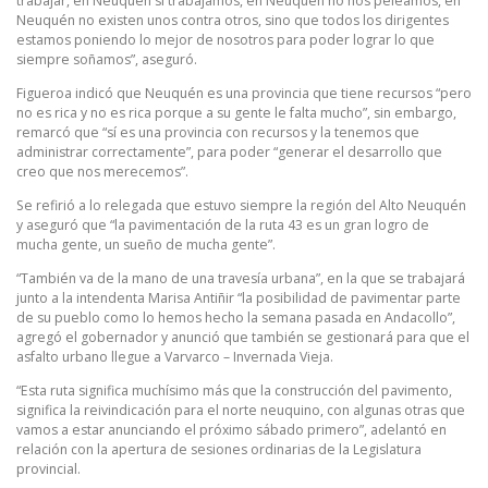
trabajar, en Neuquén sí trabajamos, en Neuquén no nos peleamos, en
Neuquén no existen unos contra otros, sino que todos los dirigentes
estamos poniendo lo mejor de nosotros para poder lograr lo que
siempre soñamos”, aseguró.
Figueroa indicó que Neuquén es una provincia que tiene recursos “pero
no es rica y no es rica porque a su gente le falta mucho”, sin embargo,
remarcó que “sí es una provincia con recursos y la tenemos que
administrar correctamente”, para poder “generar el desarrollo que
creo que nos merecemos”.
Se refirió a lo relegada que estuvo siempre la región del Alto Neuquén
y aseguró que “la pavimentación de la ruta 43 es un gran logro de
mucha gente, un sueño de mucha gente”.
“También va de la mano de una travesía urbana”, en la que se trabajará
junto a la intendenta Marisa Antiñir “la posibilidad de pavimentar parte
de su pueblo como lo hemos hecho la semana pasada en Andacollo”,
agregó el gobernador y anunció que también se gestionará para que el
asfalto urbano llegue a Varvarco – Invernada Vieja.
“Esta ruta significa muchísimo más que la construcción del pavimento,
significa la reivindicación para el norte neuquino, con algunas otras que
vamos a estar anunciando el próximo sábado primero”, adelantó en
relación con la apertura de sesiones ordinarias de la Legislatura
provincial.