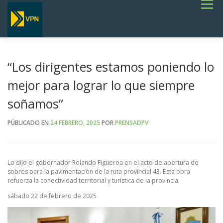
Saltar
Menú
al
contenido
INICIO
ESTADO DE RUTAS
LICITACIONES
NOTICIAS
CONCURSOS
INSTITUCIONAL
SERVICIOS
GALERÍA
“Los dirigentes estamos poniendo lo
TERMINOS DE REFERENCIA GENERALES- OBRAS VIALES
mejor para lograr lo que siempre
soñamos”
PÚBLICADO EN
24 FEBRERO, 2025
POR
PRENSADPV
Lo dijo el gobernador Rolando Figueroa en el acto de apertura de
sobres para la pavimentación de la ruta provincial 43. Esta obra
refuerza la conectividad territorial y turística de la provincia.
sábado 22 de febrero de 2025