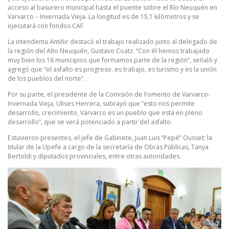
acceso al basurero municipal hasta el puente sobre el Río Neuquén en
Varvarco – Invernada Vieja. La longitud es de 15,1 kilómetros y se
ejecutará con fondos CAF.
La intendenta Antiñir destacó el trabajo realizado junto al delegado de
la región del Alto Neuquén, Gustavo Coatz. “Con él hemos trabajado
muy bien los 18 municipios que formamos parte de la región”, señaló y
agregó que “el asfalto es progreso, es trabajo, es turismo y es la unión
de los pueblos del norte”.
Por su parte, el presidente de la Comisión de Fomento de Varvarco-
Invernada Vieja, Ulises Herrera, subrayó que “esto nos permite
desarrollo, crecimiento, Varvarco es un pueblo que está en pleno
desarrollo”, que se verá potenciado a partir del asfalto.
Estuvieron presentes, el jefe de Gabinete, Juan Luis “Pepé” Ousset; la
titular de la Upefe a cargo de la secretaría de Obras Públicas, Tanya
Bertoldi y diputados provinciales, entre otras autoridades.