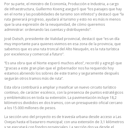
Por su parte, el ministro de Economía, Producción e Industria, a cargo
de Infraestructura, Guillermo Koenig aseguró que “los paisajes que hay
en el norte y las posibilidades de turismo son infinitos” y destacó que “la
ruta generará progreso, ayudará al turismo y esto no es más ni menos
que la una expresión de la neuquinidad, de cómo queremos
administrar: ordenando las cuentas y distribuyendo”.
José Dutsch, presidente de Vialidad provincial, destacó que “es un día
muy importante para quienes vivimos en esa zona de la provincia, que
sabemos que es una ruta troncal del Alto Neuquén, es la ruta turística
por excelencia y comercial a futuro”.
“Es una obra que el Norte esperó muchos años”, recordó y agregó que
“gracias a este gran plan que el gobernador nos ha requerido hoy
estamos abriendo los sobres de este tramo y seguramente después
seguirán otros tramos más de ruta”.
Esta obra contribuirá a ampliar y masificar un nuevo circuito turístico
continuo, de carácter escénico, con la presencia de puntos estratégicos
y emblemáticos en toda su extensión. La pavimentación incluye 18,2
kilómetros divididos en dos tramos, con un presupuesto oficial cercano
a los 15.000 millones de pesos.
La sección uno del proyecto es de travesía urbana desde acceso a Las
Ovejas hasta el basurero municipal; con una extensión de 3,1 kilómetros
y se ejecutará con fondos provinciales. La sección dos va desde el