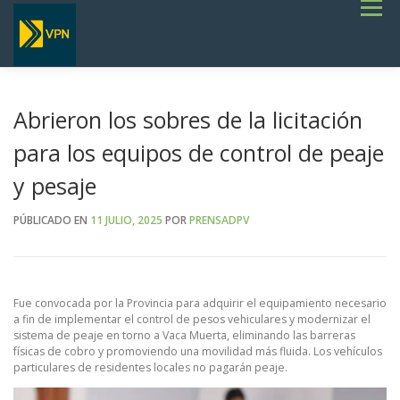
Saltar
Menú
al
contenido
INICIO
ESTADO DE RUTAS
LICITACIONES
NOTICIAS
CONCURSOS
INSTITUCIONAL
SERVICIOS
GALERÍA
Abrieron los sobres de la licitación
TERMINOS DE REFERENCIA GENERALES- OBRAS VIALES
para los equipos de control de peaje
y pesaje
PÚBLICADO EN
11 JULIO, 2025
POR
PRENSADPV
Fue convocada por la Provincia para adquirir el equipamiento necesario
a fin de implementar el control de pesos vehiculares y modernizar el
sistema de peaje en torno a Vaca Muerta, eliminando las barreras
físicas de cobro y promoviendo una movilidad más fluida. Los vehículos
particulares de residentes locales no pagarán peaje.