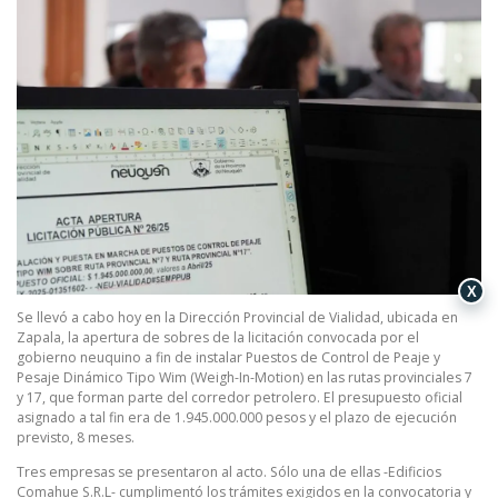
X
Se llevó a cabo hoy en la Dirección Provincial de Vialidad, ubicada en
Zapala, la apertura de sobres de la licitación convocada por el
gobierno neuquino a fin de instalar Puestos de Control de Peaje y
Pesaje Dinámico Tipo Wim (Weigh-In-Motion) en las rutas provinciales 7
y 17, que forman parte del corredor petrolero. El presupuesto oficial
asignado a tal fin era de 1.945.000.000 pesos y el plazo de ejecución
previsto, 8 meses.
Tres empresas se presentaron al acto. Sólo una de ellas -Edificios
Comahue S.R.L- cumplimentó los trámites exigidos en la convocatoria y