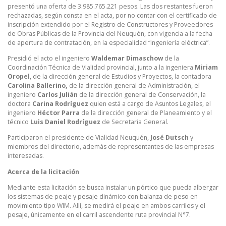
presentó una oferta de 3.985.765.221 pesos. Las dos restantes fueron
rechazadas, según consta en el acta, por no contar con el certificado de
inscripción extendido por el Registro de Constructores y Proveedores
de Obras Públicas de la Provincia del Neuquén, con vigencia a la fecha
de apertura de contratación, en la especialidad “ingeniería eléctrica”.
Presidió el acto el ingeniero
Waldemar Dimaschow
de la
Coordinación Técnica de Vialidad provincial, junto a la ingeniera
Miriam
Oropel
, de la dirección general de Estudios y Proyectos, la contadora
Carolina Ballerino,
de la dirección general de Administración, el
ingeniero
Carlos Julián
de la dirección general de Conservación, la
doctora
Carina Rodríguez
quien está a cargo de Asuntos Legales, el
ingeniero
Héctor Parra
de la dirección general de Planeamiento y el
técnico
Luis Daniel Rodríguez
de Secretaria General.
Participaron el presidente de Vialidad Neuquén,
José Dutsch
y
miembros del directorio, además de representantes de las empresas
interesadas.
Acerca de la licitación
Mediante esta licitación se busca instalar un pórtico que pueda albergar
los sistemas de peaje y pesaje dinámico con balanza de peso en
movimiento tipo WIM. Allí, se medirá el peaje en ambos carriles y el
pesaje, únicamente en el carril ascendente ruta provincial N°7.