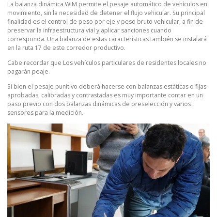
La balanza dinámica WIM permite el pesaje automático de vehículos en
movimiento, sin la necesidad de detener el flujo vehicular. Su principal
finalidad es el control de peso por eje y peso bruto vehicular, a fin de
preservar la infraestructura vial y aplicar sanciones cuando
corresponda. Una balanza de estas características también se instalará
en la ruta 17 de este corredor productivo.
Cabe recordar que Los vehículos particulares de residentes locales no
pagarán peaje.
Si bien el pesaje punitivo deberá hacerse con balanzas estáticas o fijas
aprobadas, calibradas y contrastadas es muy importante contar en un
paso previo con dos balanzas dinámicas de preselección y varios
sensores para la medición.