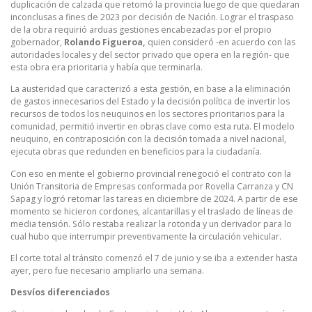
duplicación de calzada que retomó la provincia luego de que quedaran
inconclusas a fines de 2023 por decisión de Nación. Lograr el traspaso
de la obra requirió arduas gestiones encabezadas por el propio
gobernador,
Rolando Figueroa,
quien consideró -en acuerdo con las
autoridades locales y del sector privado que opera en la región- que
esta obra era prioritaria y había que terminarla.
La austeridad que caracterizó a esta gestión, en base a la eliminación
de gastos innecesarios del Estado y la decisión política de invertir los
recursos de todos los neuquinos en los sectores prioritarios para la
comunidad, permitió invertir en obras clave como esta ruta. El modelo
neuquino, en contraposición con la decisión tomada a nivel nacional,
ejecuta obras que redunden en beneficios para la ciudadanía.
Con eso en mente el gobierno provincial renegoció el contrato con la
Unión Transitoria de Empresas conformada por Rovella Carranza y CN
Sapag y logró retomar las tareas en diciembre de 2024. A partir de ese
momento se hicieron cordones, alcantarillas y el traslado de líneas de
media tensión. Sólo restaba realizar la rotonda y un derivador para lo
cual hubo que interrumpir preventivamente la circulación vehicular.
El corte total al tránsito comenzó el 7 de junio y se iba a extender hasta
ayer, pero fue necesario ampliarlo una semana.
Desvíos diferenciados