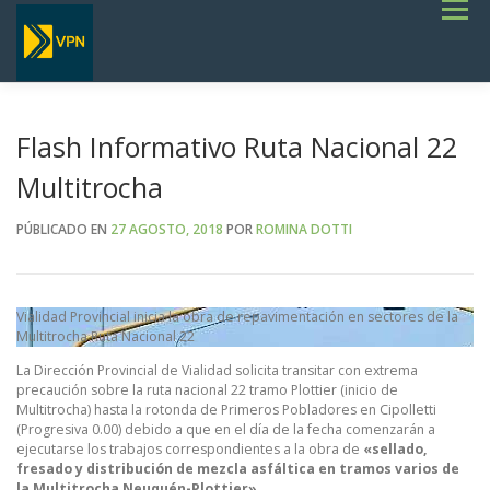
Saltar
Menú
al
contenido
INICIO
ESTADO DE RUTAS
LICITACIONES
NOTICIAS
CONCURSOS
INSTITUCIONAL
SERVICIOS
GALERÍA
Flash Informativo Ruta Nacional 22
TERMINOS DE REFERENCIA GENERALES- OBRAS VIALES
Multitrocha
PÚBLICADO EN
27 AGOSTO, 2018
POR
ROMINA DOTTI
Vialidad Provincial inicia la obra de repavimentación en sectores de la
Multitrocha Ruta Nacional 22
La Dirección Provincial de Vialidad solicita transitar con extrema
precaución sobre la ruta nacional 22 tramo Plottier (inicio de
Multitrocha) hasta la rotonda de Primeros Pobladores en Cipolletti
(Progresiva 0.00) debido a que en el día de la fecha comenzarán a
ejecutarse los trabajos correspondientes a la obra de
«sellado,
fresado y distribución de mezcla asfáltica en tramos varios de
la Multitrocha Neuquén-Plottier».