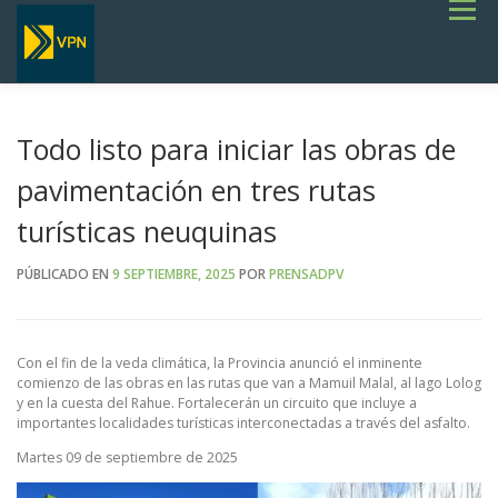
Saltar
Menú
al
contenido
INICIO
ESTADO DE RUTAS
LICITACIONES
NOTICIAS
CONCURSOS
INSTITUCIONAL
SERVICIOS
GALERÍA
Todo listo para iniciar las obras de
TERMINOS DE REFERENCIA GENERALES- OBRAS VIALES
pavimentación en tres rutas
turísticas neuquinas
PÚBLICADO EN
9 SEPTIEMBRE, 2025
POR
PRENSADPV
Con el fin de la veda climática, la Provincia anunció el inminente
comienzo de las obras en las rutas que van a Mamuil Malal, al lago Lolog
y en la cuesta del Rahue. Fortalecerán un circuito que incluye a
importantes localidades turísticas interconectadas a través del asfalto.
Martes 09 de septiembre de 2025