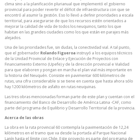
clima sino a la planificación plurianual que implementó el gobierno
provincial para poder revertir el déficit de infraestructura con que se
encontró al asumir la gestión. Eso lo llevó a definir prioridades a escala
territorial, para asegurarse de que los recursos estén orientados a
mejorar la calidad de vida de todos los neuquinos, tanto los que
habitan en las grandes ciudades como los que están en parajes más
alejados.
Una de las prioridades fue, sin dudas, la conectividad vial. A tal punto,
que el gobernador
Rolando Figueroa
instruyó a los equipos técnicos
de la Unidad Provincial de Enlace y Ejecución de Proyectos con
Financiamiento Externo (Upefe) y de la dirección provincial e Vialidad
para que elaboren y pongan en marcha el plan vial más importante en
la historia del Neuquén. Consiste en pavimentar 600 kilómetros de
rutas, una cifra considerable si se tiene en cuenta que hasta ahora sólo
hay 1200 kilómetros de asfalto en rutas neuquinas.
Las tres obras mencionadas forman parte de este plan y cuentan con el
financiamiento del Banco de Desarrollo de América Latina -CAF, como
parte del programa de Equilibrio y Desarrollo Territorial de la provincia.
Acerca de las obras
La obra en la ruta provincial 60 contempla la pavimentación de 12,24
kilómetros en el tramo que va desde la portada al Parque Nacional
Lanín hasta el límite con Chile. Este proyecto es parte del programa de