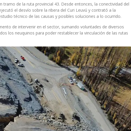
tramo de la ruta provincial 43. Desde entonces, la conectividad del
ejecutó el desvío sobre la ribera del Curi Leuvú y contrató a la
estudio técnico de las causas y posibles soluciones a lo ocurrido.
ento de intervenir en el sector, sumando voluntades de diversos
dos los neuquinos para poder restablecer la vinculación de las rutas