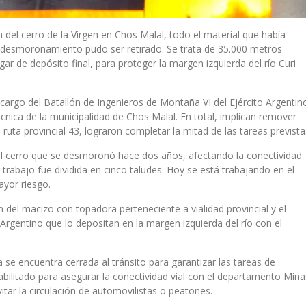
 del cerro de la Virgen en Chos Malal, todo el material que había
el desmoronamiento pudo ser retirado. Se trata de 35.000 metros
gar de depósito final, para proteger la margen izquierda del río Curi
argo del Batallón de Ingenieros de Montaña VI del Ejército Argentin
cnica de la municipalidad de Chos Malal. En total, implican remover
a ruta provincial 43, lograron completar la mitad de las tareas prevista
el cerro que se desmoronó hace dos años, afectando la conectividad
 trabajo fue dividida en cinco taludes. Hoy se está trabajando en el
ayor riesgo.
del macizo con topadora perteneciente a vialidad provincial y el
 Argentino que lo depositan en la margen izquierda del río con el
 se encuentra cerrada al tránsito para garantizar las tareas de
abilitado para asegurar la conectividad vial con el departamento Mina
tar la circulación de automovilistas o peatones.