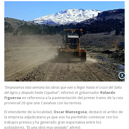
X
“Empezamos esta semana las obras que van a llegar hasta el cruce del Salto
del Agrio y después hasta Copahue”
, informó el gobernador
Rolando
Figueroa
en referencia a la pavimentación del primer tramo de la ruta
provincial 26 que une Caviahue con las termas.
El intendente de la localidad,
Oscar Mansegosa
, destacó el arribo de
la empresa adjudicataria ya que eso ha permitido comenzar con los
trabajos previos y ha generado gran expectativa entre los
pobladores.
“Es una obra muy ansiada”,
afirmó.