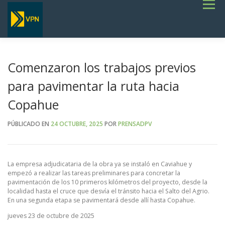
Saltar
Menú
al
contenido
INICIO
ESTADO DE RUTAS
LICITACIONES
NOTICIAS
CONCURSOS
INSTITUCIONAL
SERVICIOS
GALERÍA
Comenzaron los trabajos previos
TERMINOS DE REFERENCIA GENERALES- OBRAS VIALES
para pavimentar la ruta hacia
Copahue
PÚBLICADO EN
24 OCTUBRE, 2025
POR
PRENSADPV
La empresa adjudicataria de la obra ya se instaló en Caviahue y
empezó a realizar las tareas preliminares para concretar la
pavimentación de los 10 primeros kilómetros del proyecto, desde la
localidad hasta el cruce que desvía el tránsito hacia el Salto del Agrio.
En una segunda etapa se pavimentará desde allí hasta Copahue.
jueves 23 de octubre de 2025