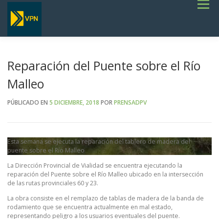
Saltar
Menú
al
contenido
INICIO
ESTADO DE RUTAS
LICITACIONES
NOTICIAS
CONCURSOS
INSTITUCIONAL
SERVICIOS
GALERÍA
Reparación del Puente sobre el Río
TERMINOS DE REFERENCIA GENERALES- OBRAS VIALES
Malleo
PÚBLICADO EN
5 DICIEMBRE, 2018
POR
PRENSADPV
Esta semana se ejecuta la reparación del tablero de madera del
puente sobre el Río Malleo
La Dirección Provincial de Vialidad se encuentra ejecutando la
reparación del Puente sobre el Río Malleo ubicado en la intersección
de las rutas provinciales 60 y 23.
La obra consiste en el remplazo de tablas de madera de la banda de
rodamiento que se encuentra actualmente en mal estado,
representando peligro a los usuarios eventuales del puente.