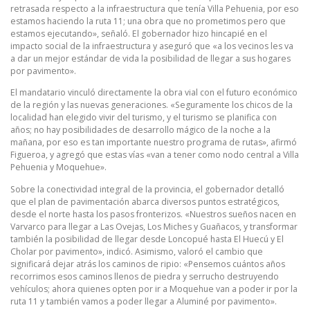
retrasada respecto a la infraestructura que tenía Villa Pehuenia, por eso
estamos haciendo la ruta 11; una obra que no prometimos pero que
estamos ejecutando», señaló. El gobernador hizo hincapié en el
impacto social de la infraestructura y aseguró que «a los vecinos les va
a dar un mejor estándar de vida la posibilidad de llegar a sus hogares
por pavimento».
El mandatario vinculó directamente la obra vial con el futuro económico
de la región y las nuevas generaciones. «Seguramente los chicos de la
localidad han elegido vivir del turismo, y el turismo se planifica con
años; no hay posibilidades de desarrollo mágico de la noche a la
mañana, por eso es tan importante nuestro programa de rutas», afirmó
Figueroa, y agregó que estas vías «van a tener como nodo central a Villa
Pehuenia y Moquehue».
Sobre la conectividad integral de la provincia, el gobernador detalló
que el plan de pavimentación abarca diversos puntos estratégicos,
desde el norte hasta los pasos fronterizos. «Nuestros sueños nacen en
Varvarco para llegar a Las Ovejas, Los Miches y Guañacos, y transformar
también la posibilidad de llegar desde Loncopué hasta El Huecú y El
Cholar por pavimento», indicó. Asimismo, valoró el cambio que
significará dejar atrás los caminos de ripio: «Pensemos cuántos años
recorrimos esos caminos llenos de piedra y serrucho destruyendo
vehículos; ahora quienes opten por ir a Moquehue van a poder ir por la
ruta 11 y también vamos a poder llegar a Aluminé por pavimento».