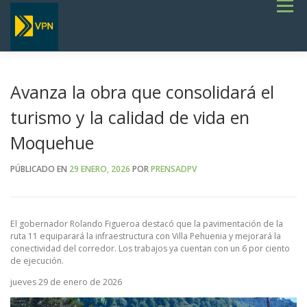
Saltar
Menú
al
contenido
INICIO
ESTADO DE RUTAS
LICITACIONES
NOTICIAS
CONCURSOS
INSTITUCIONAL
SERVICIOS
GALERÍA
Avanza la obra que consolidará el
TERMINOS DE REFERENCIA GENERALES- OBRAS VIALES
turismo y la calidad de vida en
Moquehue
PÚBLICADO EN
29 ENERO, 2026
POR
PRENSADPV
El gobernador Rolando Figueroa destacó que la pavimentación de la
ruta 11 equiparará la infraestructura con Villa Pehuenia y mejorará la
conectividad del corredor. Los trabajos ya cuentan con un 6 por ciento
de ejecución.
jueves 29 de enero de 2026