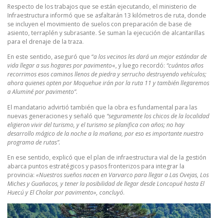
Respecto de los trabajos que se están ejecutando, el ministerio de
Infraestructura informó que se asfaltarán 13 kilómetros de ruta, donde
se incluyen el movimiento de suelos con preparación de base de
asiento, terraplén y subrasante. Se suman la ejecución de alcantarillas
para el drenaje de la traza.
En este sentido, aseguró que “
a los vecinos les dará un mejor estándar de
vida llegar a sus hogares por pavimento
«, y luego recordó:
“cuántos años
recorrimos esos caminos llenos de piedra y serrucho destruyendo vehículos;
ahora quienes opten por Moquehue irán por la ruta 11 y también llegaremos
a Aluminé por pavimento”
.
El mandatario advirtió también que la obra es fundamental para las
nuevas generaciones y señaló que
“seguramente los chicos de la localidad
eligieron vivir del turismo, y el turismo se planifica con años; no hay
desarrollo mágico de la noche a la mañana, por eso es importante nuestro
programa de rutas”.
En ese sentido, explicó que el plan de infraestructura vial de la gestión
abarca puntos estratégicos y pasos fronterizos para integrar la
provincia:
«Nuestros sueños nacen en Varvarco para llegar a Las Ovejas, Los
Miches y Guañacos, y tener la posibilidad de llegar desde Loncopué hasta El
Huecú y El Cholar por pavimento», concluyó
.