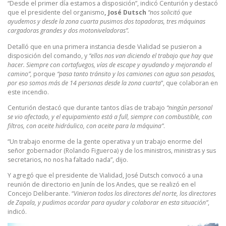
“Desde el primer día estamos a disposición”, indicó Centurión y destacó
que el presidente del organismo
, José Dutsch
“nos solicitó que
ayudemos y desde la zona cuarta pusimos dos topadoras, tres máquinas
cargadoras grandes y dos motoniveladoras”.
Detalló que en una primera instancia desde Vialidad se pusieron a
disposición del comando, y
“ellos nos van diciendo el trabajo que hay que
hacer. Siempre con cortafuegos, vías de escape y ayudando y mejorando el
camino”,
porque
“pasa tanto tránsito y los camiones con agua son pesados,
por eso somos más de 14 personas desde la zona cuarta
”, que colaboran en
este incendio.
Centurión destacó que durante tantos días de trabajo
“ningún personal
se vio afectado, y el equipamiento está a full, siempre con combustible, con
filtros, con aceite hidráulico, con aceite para la máquina”
.
“Un trabajo enorme de la gente operativa y un trabajo enorme del
señor gobernador (Rolando Figueroa) y de los ministros, ministras y sus
secretarios, no nos ha faltado nada”, dijo.
Y agregó que el presidente de Vialidad, José Dutsch convocó a una
reunión de directorio en Junín de los Andes, que se realizó en el
Concejo Deliberante. “
Vinieron todos los directores del norte, los directores
de Zapala, y pudimos acordar para ayudar y colaborar en esta situación”
,
indicó.