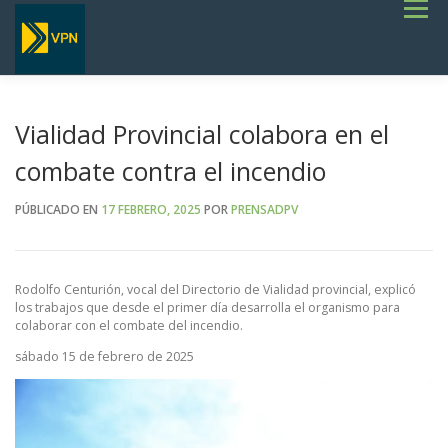
Saltar
Menú
al
contenido
INICIO
ESTADO DE RUTAS
LICITACIONES
NOTICIAS
CONCURSOS
INSTITUCIONAL
SERVICIOS
GALERÍA
Vialidad Provincial colabora en el
TERMINOS DE REFERENCIA GENERALES- OBRAS VIALES
combate contra el incendio
PÚBLICADO EN
17 FEBRERO, 2025
POR
PRENSADPV
Rodolfo Centurión, vocal del Directorio de Vialidad provincial, explicó
los trabajos que desde el primer día desarrolla el organismo para
colaborar con el combate del incendio.
sábado 15 de febrero de 2025