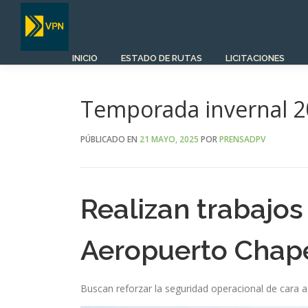
Saltar
al
contenido
INICIO
ESTADO DE RUTAS
LICITACIONES
Temporada invernal 
PÚBLICADO EN
21 MAYO, 2025
POR
PRENSADPV
Realizan trabajo
Aeropuerto Chap
Buscan reforzar la seguridad operacional de cara 