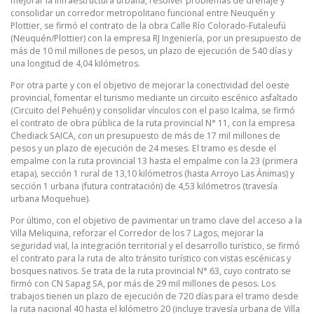
mejorar la infraestructura urbana, resolver problemas de drenaje y
consolidar un corredor metropolitano funcional entre Neuquén y
Plottier, se firmó el contrato de la obra Calle Río Colorado-Futaleufú
(Neuquén/Plottier) con la empresa RJ Ingeniería, por un presupuesto de
más de 10 mil millones de pesos, un plazo de ejecución de 540 días y
una longitud de 4,04 kilómetros.
Por otra parte y con el objetivo de mejorar la conectividad del oeste
provincial, fomentar el turismo mediante un circuito escénico asfaltado
(Circuito del Pehuén) y consolidar vínculos con el paso Icalma, se firmó
el contrato de obra pública de la ruta provincial N° 11, con la empresa
Chediack SAICA, con un presupuesto de más de 17 mil millones de
pesos y un plazo de ejecución de 24 meses. El tramo es desde el
empalme con la ruta provincial 13 hasta el empalme con la 23 (primera
etapa), sección 1 rural de 13,10 kilómetros (hasta Arroyo Las Ánimas) y
sección 1 urbana (futura contratación) de 4,53 kilómetros (travesía
urbana Moquehue).
Por último, con el objetivo de pavimentar un tramo clave del acceso a la
Villa Meliquina, reforzar el Corredor de los 7 Lagos, mejorar la
seguridad vial, la integración territorial y el desarrollo turístico, se firmó
el contrato para la ruta de alto tránsito turístico con vistas escénicas y
bosques nativos. Se trata de la ruta provincial N° 63, cuyo contrato se
firmó con CN Sapag SA, por más de 29 mil millones de pesos. Los
trabajos tienen un plazo de ejecución de 720 días para el tramo desde
la ruta nacional 40 hasta el kilómetro 20 (incluye travesía urbana de Villa