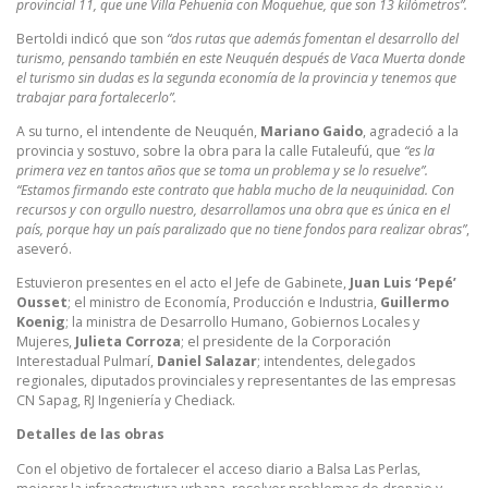
provincial 11, que une Villa Pehuenia con Moquehue, que son 13 kilómetros”.
Bertoldi indicó que son
“dos rutas que además fomentan el desarrollo del
turismo, pensando también en este Neuquén después de Vaca Muerta donde
el turismo sin dudas es la segunda economía de la provincia y tenemos que
trabajar para fortalecerlo”.
A su turno, el intendente de Neuquén,
Mariano Gaido
, agradeció a la
provincia y sostuvo, sobre la obra para la calle Futaleufú, que
“es la
primera vez en tantos años que se toma un problema y se lo resuelve”.
“Estamos firmando este contrato que habla mucho de la neuquinidad. Con
recursos y con orgullo nuestro, desarrollamos una obra que es única en el
país, porque hay un país paralizado que no tiene fondos para realizar obras”
,
aseveró.
Estuvieron presentes en el acto el Jefe de Gabinete,
Juan Luis ‘Pepé’
Ousset
; el ministro de Economía, Producción e Industria,
Guillermo
Koenig
; la ministra de Desarrollo Humano, Gobiernos Locales y
Mujeres,
Julieta Corroza
; el presidente de la Corporación
Interestadual Pulmarí,
Daniel Salazar
; intendentes, delegados
regionales, diputados provinciales y representantes de las empresas
CN Sapag, RJ Ingeniería y Chediack.
Detalles de las obras
Con el objetivo de fortalecer el acceso diario a Balsa Las Perlas,