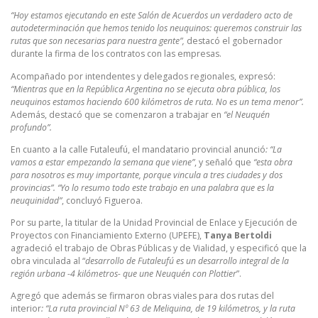
“Hoy estamos ejecutando en este Salón de Acuerdos un verdadero acto de
autodeterminación que hemos tenido los neuquinos: queremos construir las
rutas que son necesarias para nuestra gente”,
destacó el gobernador
durante la firma de los contratos con las empresas.
Acompañado por intendentes y delegados regionales, expresó:
“Mientras que en la República Argentina no se ejecuta obra pública, los
neuquinos estamos haciendo 600 kilómetros de ruta. No es un tema menor”.
Además, destacó que se comenzaron a trabajar en
“el Neuquén
profundo”.
En cuanto a la calle Futaleufú, el mandatario provincial anunció
: “La
vamos a estar empezando la semana que viene”
, y señaló que
“esta obra
para nosotros es muy importante, porque vincula a tres ciudades y dos
provincias”. “Yo lo resumo todo este trabajo en una palabra que es la
neuquinidad”
, concluyó Figueroa.
Por su parte, la titular de la Unidad Provincial de Enlace y Ejecución de
Proyectos con Financiamiento Externo (UPEFE),
Tanya Bertoldi
agradeció el trabajo de Obras Públicas y de Vialidad, y especificó que la
obra vinculada al “
desarrollo de Futaleufú es un desarrollo integral de la
región urbana -4 kilómetros- que une Neuquén con Plottier
”.
Agregó que además se firmaron obras viales para dos rutas del
interior
: “La ruta provincial Nº 63 de Meliquina, de 19 kilómetros, y la ruta