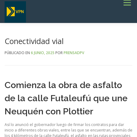
Saltar
Menú
al
contenido
INICIO
ESTADO DE RUTAS
LICITACIONES
NOTICIAS
CONCURSOS
INSTITUCIONAL
SERVICIOS
GALERÍA
Conectividad vial
TERMINOS DE REFERENCIA GENERALES- OBRAS VIALES
PÚBLICADO EN
6 JUNIO, 2025
POR
PRENSADPV
Comienza la obra de asfalto
de la calle Futaleufú que une
Neuquén con Plottier
Así lo anunció el gobernador luego de firmar los contratos para dar
inicio a diferentes obras viales, entre las que se encuentran, además de
los 4 kilómetros de la calle Futaleufú, el asfalto en las rutas provinciales