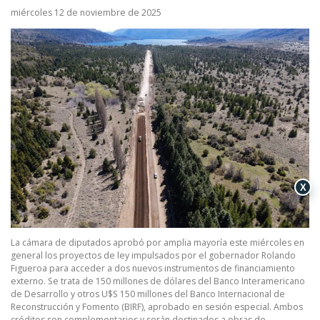
miércoles 12 de noviembre de 2025
X
La cámara de diputados aprobó por amplia mayoría este miércoles en
general los proyectos de ley impulsados por el gobernador Rolando
Figueroa para acceder a dos nuevos instrumentos de financiamiento
externo. Se trata de 150 millones de dólares del Banco Interamericano
de Desarrollo y otros U$S 150 millones del Banco Internacional de
Reconstrucción y Fomento (BIRF), aprobado en sesión especial. Ambos
créditos son complementarios y serán destinados a obras de