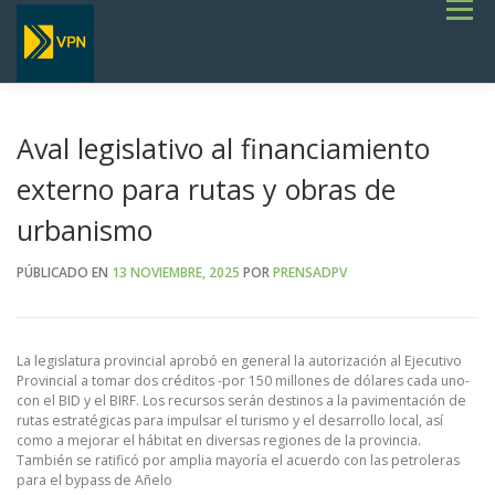
Saltar
Menú
al
contenido
INICIO
ESTADO DE RUTAS
LICITACIONES
NOTICIAS
CONCURSOS
INSTITUCIONAL
SERVICIOS
GALERÍA
Aval legislativo al financiamiento
TERMINOS DE REFERENCIA GENERALES- OBRAS VIALES
externo para rutas y obras de
urbanismo
PÚBLICADO EN
13 NOVIEMBRE, 2025
POR
PRENSADPV
La legislatura provincial aprobó en general la autorización al Ejecutivo
Provincial a tomar dos créditos -por 150 millones de dólares cada uno-
con el BID y el BIRF. Los recursos serán destinos a la pavimentación de
rutas estratégicas para impulsar el turismo y el desarrollo local, así
como a mejorar el hábitat en diversas regiones de la provincia.
También se ratificó por amplia mayoría el acuerdo con las petroleras
para el bypass de Añelo