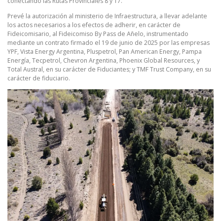
conectando las Rutas Provinciales 8 y 17.
Prevé la autorización al ministerio de Infraestructura, a llevar adelante
los actos necesarios a los efectos de adherir, en carácter de
Fideicomisario, al Fideicomiso By Pass de Añelo, instrumentado
mediante un contrato firmado el 19 de junio de 2025 por las empresas
YPF, Vista Energy Argentina, Pluspetrol, Pan American Energy, Pampa
Energía, Tecpetrol, Chevron Argentina, Phoenix Global Resources, y
Total Austral, en su carácter de Fiduciantes; y TMF Trust Company, en su
carácter de fiduciario.