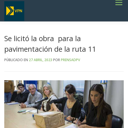
Saltar
Menú
al
contenido
INICIO
ESTADO DE RUTAS
LICITACIONES
NOTICIAS
CONCURSOS
INSTITUCIONAL
SERVICIOS
GALERÍA
Se licitó la obra para la
TERMINOS DE REFERENCIA GENERALES- OBRAS VIALES
pavimentación de la ruta 11
PÚBLICADO EN
27 ABRIL, 2023
POR
PRENSADPV