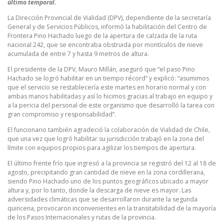
último temporal.
La Dirección Provincial de Vialidad (DPV), dependiente de la secretaría
General y de Servicios Públicos, informó la habilitación del Centro de
Frontera Pino Hachado luego de la apertura de calzada de la ruta
nacional 242, que se encontraba obstruida por montículos de nieve
acumulada de entre 7 y hasta 9 metros de altura.
El presidente de la DPV, Mauro Millán, aseguró que “el paso Pino
Hachado se logró habilitar en un tiempo récord” y explicó: “asumimos
que el servicio se restablecería este martes en horario normal y con
ambas manos habilitadas y así lo hicimos gracias al trabajo en equipo y
a la pericia del personal de este organismo que desarrolló la tarea con
gran compromiso y responsabilidad”.
El funcionario también agradeció la colaboración de Vialidad de Chile,
que una vez que logró habilitar su jurisdicción trabajó en la zona del
límite con equipos propios para agilizar los tiempos de apertura.
El último frente frío que ingresó a la provincia se registró del 12 al 18 de
agosto, precipitando gran cantidad de nieve en la zona cordillerana,
siendo Pino Hachado uno de los puntos geográficos ubicado a mayor
altura y, por lo tanto, donde la descarga de nieve es mayor. Las
adversidades climáticas que se desarrollaron durante la segunda
quincena, provocaron inconvenientes en la transitabilidad de la mayoría
de los Pasos Internacionales y rutas de la provincia.