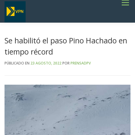
Saltar
Menú
al
contenido
INICIO
ESTADO DE RUTAS
LICITACIONES
NOTICIAS
CONCURSOS
INSTITUCIONAL
SERVICIOS
GALERÍA
Se habilitó el paso Pino Hachado en
TERMINOS DE REFERENCIA GENERALES- OBRAS VIALES
tiempo récord
PÚBLICADO EN
23 AGOSTO, 2022
POR
PRENSADPV