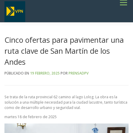
Saltar
Menú
al
contenido
INICIO
ESTADO DE RUTAS
LICITACIONES
NOTICIAS
CONCURSOS
INSTITUCIONAL
SERVICIOS
GALERÍA
Cinco ofertas para pavimentar una
TERMINOS DE REFERENCIA GENERALES- OBRAS VIALES
ruta clave de San Martín de los
Andes
PÚBLICADO EN
19 FEBRERO, 2025
POR
PRENSADPV
Se trata de la ruta provincial 62 camino al lago Lolog. La obra es la
solución a una múltiple necesidad para la ciudad lacustre, tanto turística
como de desarrollo urbano y seguridad vial.
martes 18 de febrero de 2025