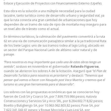
Enlace y Ejecución de Proyectos con Financiamiento Externo (Upefe).
Esta obra es la solución a una múltiple necesidad para la ciudad
lacustre, tanto turística como de desarrollo urbano y seguridad vial, ya
que la ruta conecta una gran cantidad de urbanizaciones que hoy
dependen de un tramo de ruta de ripio de montaña muy inseguro para
un nivel alto de tránsito como el actual.
En términos turísticos, la culminación del pavimento convertirá a la ruta
62 en una vía de comunicación paisajística similar a la ya tradicional Ruta
de los Siete Lagos: uno de sus tramos rodea al lago Lolog, ubicado en
un sector del Parque Nacional Lanín de altísimo valor natural y de
paisaje.
“Para nosotros es muy importante que cada una de estas obras tenga un
sentido”
, sostuvo en noviembre el gobernador
Rolando Figueroa
,
cuando se abrieron los sobres A de la licitación. Aseguró que
“el Plan de
Desarrollo Turístico para nosotros es prioritario”
y destacó:
“Tenemos que
pensar qué vamos a hacer con Neuquén post Vaca Muerta y creemos que el
turismo es una gran herramienta para el desarrollo”.
Los sobres con las propuestas económicas que se conocieron hoy
fueron de Codi SA y Coarco SA, por 7.899.759.986 pesos; Autovía
Construcciones y Servicios SA y Arco SRL, por 8.284.602.718,82 pesos;
Boetto y Butigliengo SA, por 10.963.062.803,82 pesos; Pose SA, por
7.622.341.043,61 pesos; y Roque Mocciola y Luis Losi SA, por