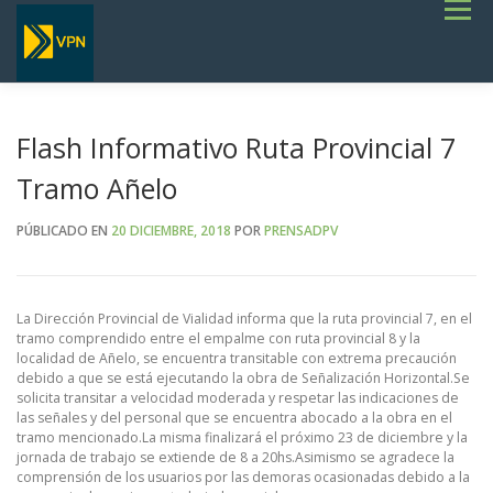
Saltar
Menú
al
contenido
INICIO
ESTADO DE RUTAS
LICITACIONES
NOTICIAS
CONCURSOS
INSTITUCIONAL
SERVICIOS
GALERÍA
Flash Informativo Ruta Provincial 7
TERMINOS DE REFERENCIA GENERALES- OBRAS VIALES
Tramo Añelo
PÚBLICADO EN
20 DICIEMBRE, 2018
POR
PRENSADPV
La Dirección Provincial de Vialidad informa que la ruta provincial 7, en el
tramo comprendido entre el empalme con ruta provincial 8 y la
localidad de Añelo, se encuentra transitable con extrema precaución
debido a que se está ejecutando la obra de Señalización Horizontal.Se
solicita transitar a velocidad moderada y respetar las indicaciones de
las señales y del personal que se encuentra abocado a la obra en el
tramo mencionado.La misma finalizará el próximo 23 de diciembre y la
jornada de trabajo se extiende de 8 a 20hs.Asimismo se agradece la
comprensión de los usuarios por las demoras ocasionadas debido a la