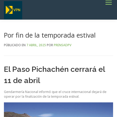
Saltar
Menú
al
contenido
INICIO
ESTADO DE RUTAS
LICITACIONES
NOTICIAS
CONCURSOS
INSTITUCIONAL
SERVICIOS
GALERÍA
Por fin de la temporada estival
TERMINOS DE REFERENCIA GENERALES- OBRAS VIALES
PÚBLICADO EN
7 ABRIL, 2025
POR
PRENSADPV
El Paso Pichachén cerrará el
11 de abril
Gendarmería Nacional informó que el cruce internacional dejará de
operar por la finalización de la temporada estival.