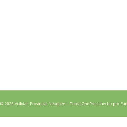
 © 2026 Vialidad Provincial Neuquen
–
Tema
OnePress
hecho por F