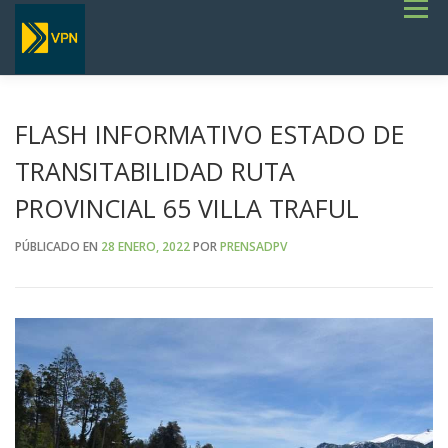
Saltar
Menú
al
contenido
INICIO
ESTADO DE RUTAS
LICITACIONES
NOTICIAS
CONCURSOS
INSTITUCIONAL
SERVICIOS
GALERÍA
FLASH INFORMATIVO ESTADO DE
TERMINOS DE REFERENCIA GENERALES- OBRAS VIALES
TRANSITABILIDAD RUTA
PROVINCIAL 65 VILLA TRAFUL
PÚBLICADO EN
28 ENERO, 2022
POR
PRENSADPV