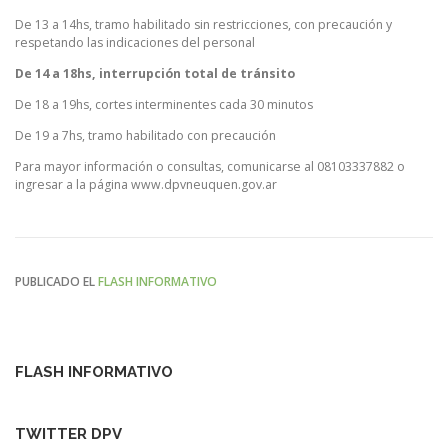
De 13 a 14hs, tramo habilitado sin restricciones, con precaución y
respetando las indicaciones del personal
De 14 a 18hs, interrupción total de tránsito
De 18 a 19hs, cortes interminentes cada 30 minutos
De 19 a 7hs, tramo habilitado con precaución
Para mayor información o consultas, comunicarse al 08103337882 o
ingresar a la página www.dpvneuquen.gov.ar
PUBLICADO EL
FLASH INFORMATIVO
FLASH INFORMATIVO
TWITTER DPV