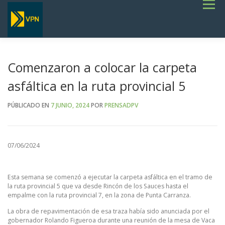
Saltar
Menú
al
contenido
INICIO
ESTADO DE RUTAS
LICITACIONES
NOTICIAS
CONCURSOS
INSTITUCIONAL
SERVICIOS
GALERÍA
Comenzaron a colocar la carpeta
TERMINOS DE REFERENCIA GENERALES- OBRAS VIALES
asfáltica en la ruta provincial 5
PÚBLICADO EN
7 JUNIO, 2024
POR
PRENSADPV
07/06/2024
Esta semana se comenzó a ejecutar la carpeta asfáltica en el tramo de
la ruta provincial 5 que va desde Rincón de los Sauces hasta el
empalme con la ruta provincial 7, en la zona de Punta Carranza.
La obra de repavimentación de esa traza había sido anunciada por el
gobernador Rolando Figueroa durante una reunión de la mesa de Vaca