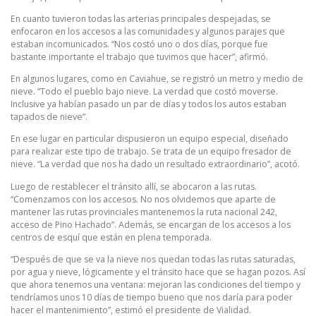
En cuanto tuvieron todas las arterias principales despejadas, se
enfocaron en los accesos a las comunidades y algunos parajes que
estaban incomunicados. “Nos costó uno o dos días, porque fue
bastante importante el trabajo que tuvimos que hacer”, afirmó.
En algunos lugares, como en Caviahue, se registró un metro y medio de
nieve. “Todo el pueblo bajo nieve. La verdad que costó moverse.
Inclusive ya habían pasado un par de días y todos los autos estaban
tapados de nieve”.
En ese lugar en particular dispusieron un equipo especial, diseñado
para realizar este tipo de trabajo. Se trata de un equipo fresador de
nieve. “La verdad que nos ha dado un resultado extraordinario”, acotó.
Luego de restablecer el tránsito allí, se abocaron a las rutas.
“Comenzamos con los accesos. No nos olvidemos que aparte de
mantener las rutas provinciales mantenemos la ruta nacional 242,
acceso de Pino Hachado”. Además, se encargan de los accesos a los
centros de esquí que están en plena temporada.
“Después de que se va la nieve nos quedan todas las rutas saturadas,
por agua y nieve, lógicamente y el tránsito hace que se hagan pozos. Así
que ahora tenemos una ventana: mejoran las condiciones del tiempo y
tendríamos unos 10 días de tiempo bueno que nos daría para poder
hacer el mantenimiento”, estimó el presidente de Vialidad.