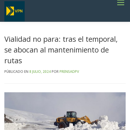
Saltar
Menú
al
contenido
INICIO
ESTADO DE RUTAS
LICITACIONES
NOTICIAS
CONCURSOS
INSTITUCIONAL
SERVICIOS
GALERÍA
Vialidad no para: tras el temporal,
TERMINOS DE REFERENCIA GENERALES- OBRAS VIALES
se abocan al mantenimiento de
rutas
PÚBLICADO EN
8 JULIO, 2024
POR
PRENSADPV